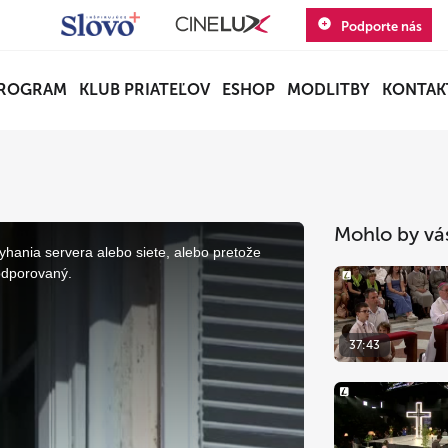
Podporte nás
ROGRAM
KLUB PRIATEĽOV
ESHOP
MODLITBY
KONTAK
Mohlo by vá
yhania servera alebo siete, alebo pretože
odporovaný.
37:43