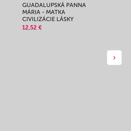
GUADALUPSKÁ PANNA
ZAŽIŤ M
MÁRIA - MATKA
SPRIEVO
CIVILIZÁCIE LÁSKY
12,51 €
12,52 €