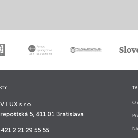
KTY
TV
O 
V LUX s.r.o.
repoštská 5, 811 01 Bratislava
Pr
Na
421 2 21 29 55 55