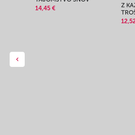
Z K
14,45 €
TROŠ
12,5