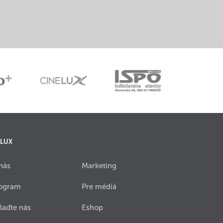
 LUX
nás
Marketing
ogram
Pre médiá
laďte nás
Eshop