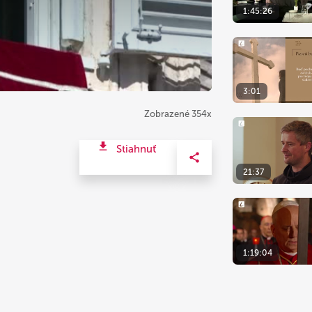
1:45:26
3:01
Zobrazené 354x
Stiahnuť
21:37
1:19:04