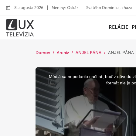
8. augusta 2026
Meniny: Oskár
Svätého Dominika, kňaza
RELÁCIE
P
Domov
Archív
ANJEL PÁNA
ANJEL PÁNA
This
is
a
Médiá sa nepodarilo načítať, buď z dôvodu zl
modal
window.
formát nie je p