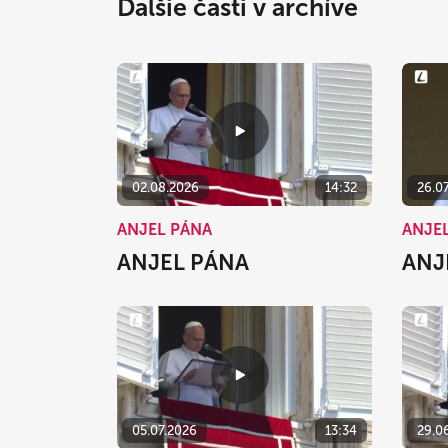
Ďalšie časti v archíve
02.08.2026
14:32
26.0
ANJEL PÁNA
ANJE
ANJEL PÁNA
ANJ
05.07.2026
13:34
29.0