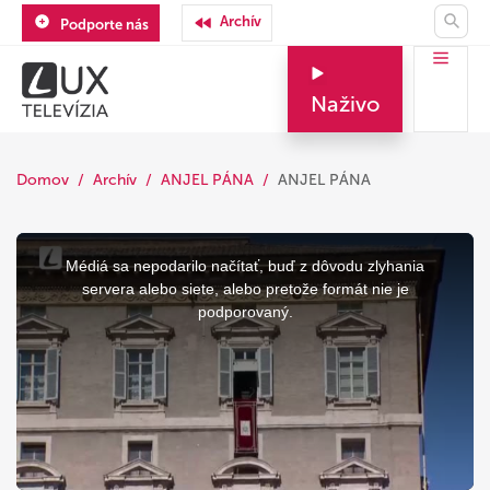
Archív
Podporte nás
Naživo
Domov
Archív
ANJEL PÁNA
ANJEL PÁNA
This
is
a
Médiá sa nepodarilo načítať, buď z dôvodu zlyhania
modal
window.
servera alebo siete, alebo pretože formát nie je
podporovaný.