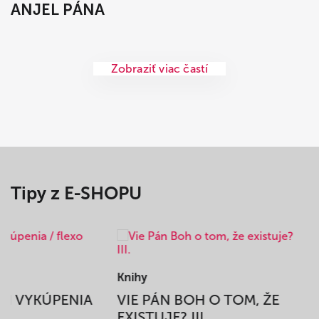
ANJEL PÁNA
Zobraziť viac častí
Tipy z E-SHOPU
Knihy
BEH VYKÚPENIA
VIE PÁN BOH O TOM, ŽE
A
EXISTUJE? III.