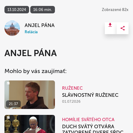
13.10.2024
16:06 min.
Zobrazené 82x
ANJEL PÁNA
Relácia
ANJEL PÁNA
Mohlo by vás zaujímať:
RUŽENEC
SLÁVNOSTNÝ RUŽENEC
01.07.2026
21:37
HOMÍLIE SVÄTÉHO OTCA
DUCH SVÄTÝ OTVÁRA
ZATVORENÉ DVERE SŔDC