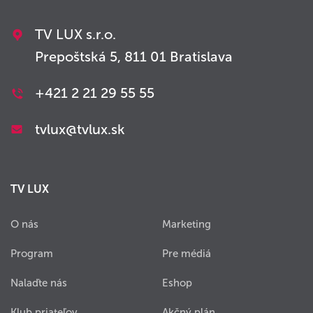
TV LUX s.r.o.
Prepoštská 5, 811 01 Bratislava
+421 2 21 29 55 55
tvlux@tvlux.sk
TV LUX
O nás
Marketing
Program
Pre médiá
Nalaďte nás
Eshop
Klub priateľov
Akčný plán