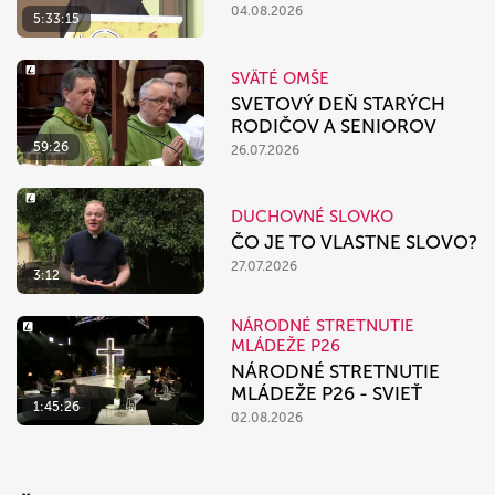
04.08.2026
5:33:15
SVÄTÉ OMŠE
SVETOVÝ DEŇ STARÝCH
RODIČOV A SENIOROV
59:26
26.07.2026
DUCHOVNÉ SLOVKO
ČO JE TO VLASTNE SLOVO?
27.07.2026
3:12
NÁRODNÉ STRETNUTIE
MLÁDEŽE P26
NÁRODNÉ STRETNUTIE
MLÁDEŽE P26 - SVIEŤ
1:45:26
02.08.2026