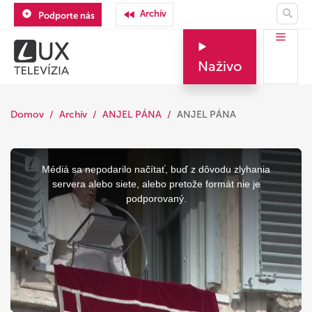
Archív
Podporte nás
Naživo
Domov
Archív
ANJEL PÁNA
ANJEL PÁNA
This
is
a
Médiá sa nepodarilo načítať, buď z dôvodu zlyhania
modal
window.
servera alebo siete, alebo pretože formát nie je
podporovaný.