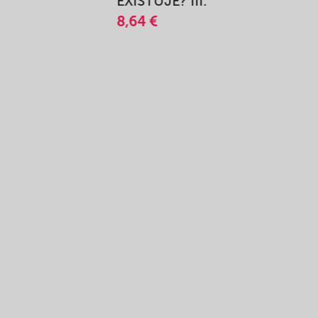
A
EXISTUJE? III.
8,64 €