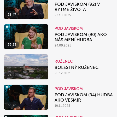
POD JAVISKOM (92) V
RYTME ŽIVOTA
53:47
22.10.2025
POD JAVISKOM
POD JAVISKOM (90) AKO
NÁS MENÍ HUDBA
55:23
24.09.2025
RUŽENEC
BOLESTNÝ RUŽENEC
20.12.2021
24:00
POD JAVISKOM
POD JAVISKOM (94) HUDBA
AKO VESMÍR
55:20
19.11.2025