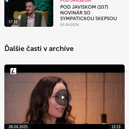
POD JAVISKOM
POD JAVISKOM (107)
NOVINÁR SO
SYMPATICKOU SKEPSOU
57:31
03.06.2026
Ďalšie časti v archíve
28.06.2025
13:13