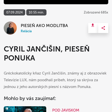
07.09.2024
10:55 min.
Zobrazené 685x
PIESEŇ AKO MODLITBA
Relácia
CYRIL JANČIŠIN, PIESEŇ
PONUKA
Gréckokatolícky kňaz Cyril Jančišin, známy aj z obrazoviek
Televízie LUX, nám poodhalí príbeh, ktorý sa skrýva za
jednou z jeho autorských piesní s názvom Ponuka.
Mohlo by vás zaujímať:
POD JAVISKOM