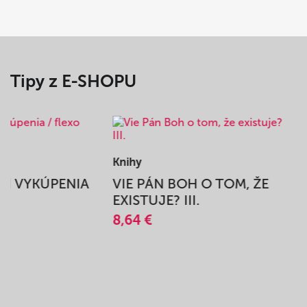
Tipy z E-SHOPU
Knihy
BEH VYKÚPENIA
VIE PÁN BOH O TOM, ŽE
A
EXISTUJE? III.
8,64 €