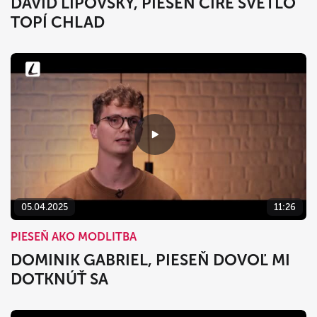
DÁVID LIPOVSKÝ, PIESEŇ ČÍRE SVETLO
TOPÍ CHLAD
05.04.2025
11:26
PIESEŇ AKO MODLITBA
DOMINIK GABRIEL, PIESEŇ DOVOĽ MI
DOTKNÚŤ SA