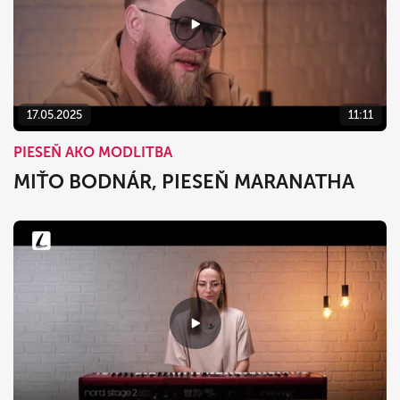
17.05.2025
11:11
PIESEŇ AKO MODLITBA
MIŤO BODNÁR, PIESEŇ MARANATHA