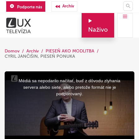
Archív
Podporte nás
Naživo
Domov
Archív
PIESEŇ AKO MODLITBA
CYRIL JANČIŠIN, PIESEŇ PONUKA
This
is
a
Médiá sa nepodarilo načítať, buď z dôvodu zlyhania
modal
window.
servera alebo siete, alebo pretože formát nie je
podporovaný.