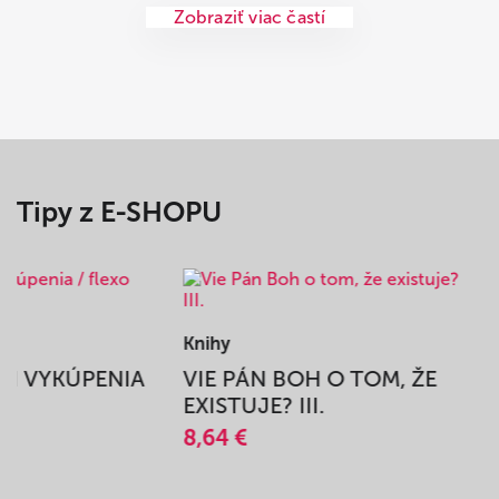
Zobraziť viac častí
Tipy z E-SHOPU
Knihy
BEH VYKÚPENIA
VIE PÁN BOH O TOM, ŽE
A
EXISTUJE? III.
8,64 €