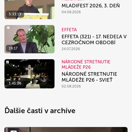
MLADIFEST 2026, 3. DEŇ
04.08.2026
5:33:15
EFFETA
EFFETA (321) - 17. NEDEĽA V
CEZROČNOM OBDOBÍ
19:17
24.07.2026
NÁRODNÉ STRETNUTIE
MLÁDEŽE P26
NÁRODNÉ STRETNUTIE
MLÁDEŽE P26 - SVIEŤ
1:45:26
02.08.2026
Ďalšie časti v archíve