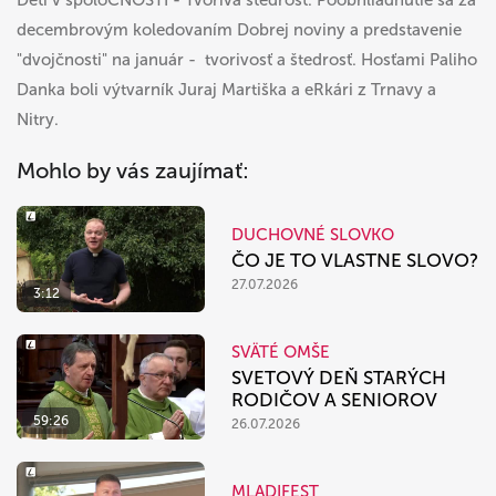
Deti v spoloČNOSTI - Tvorivá štedrosť. Poobhliadnutie sa za
decembrovým koledovaním Dobrej noviny a predstavenie
"dvojčnosti" na január - tvorivosť a štedrosť. Hosťami Paliho
Danka boli výtvarník Juraj Martiška a eRkári z Trnavy a
Nitry.
Mohlo by vás zaujímať:
DUCHOVNÉ SLOVKO
ČO JE TO VLASTNE SLOVO?
27.07.2026
3:12
SVÄTÉ OMŠE
SVETOVÝ DEŇ STARÝCH
RODIČOV A SENIOROV
59:26
26.07.2026
MLADIFEST