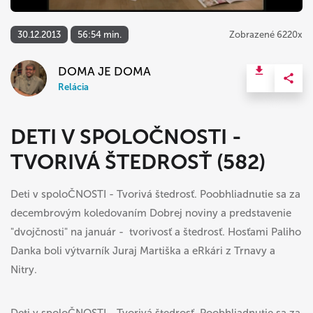
30.12.2013
56:54 min.
Zobrazené 6220x
DOMA JE DOMA
Relácia
DETI V SPOLOČNOSTI -
TVORIVÁ ŠTEDROSŤ (582)
Deti v spoloČNOSTI - Tvorivá štedrosť. Poobhliadnutie sa za
decembrovým koledovaním Dobrej noviny a predstavenie
"dvojčnosti" na január - tvorivosť a štedrosť. Hosťami Paliho
Danka boli výtvarník Juraj Martiška a eRkári z Trnavy a
Nitry.