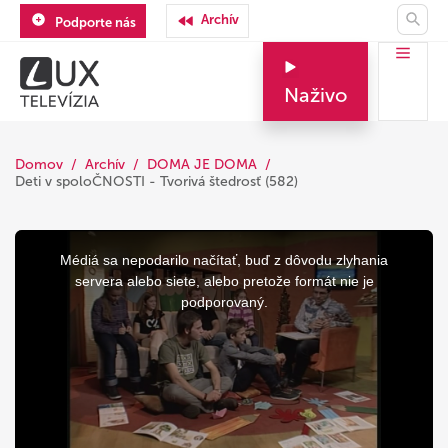
Archív
Podporte nás
Naživo
Domov
Archív
DOMA JE DOMA
Deti v spoloČNOSTI - Tvorivá štedrosť (582)
This
is
a
Médiá sa nepodarilo načítať, buď z dôvodu zlyhania
modal
window.
servera alebo siete, alebo pretože formát nie je
podporovaný.