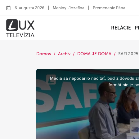
6. augusta 2026
Meniny: Jozefína
Premenenie Pána
RELÁCIE
P
Domov
Archív
DOMA JE DOMA
SAFI 2025
This
is
a
Médiá sa nepodarilo načítať, buď z dôvodu zl
modal
window.
formát nie je p