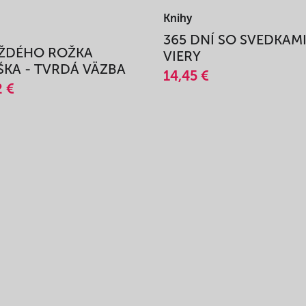
Knihy
365 DNÍ SO SVEDKAM
AŽDÉHO ROŽKA
VIERY
KA - TVRDÁ VÄZBA
14,45 €
2 €