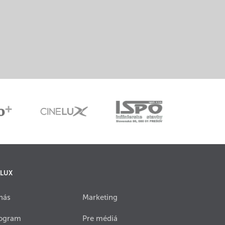
 LUX
nás
Marketing
ogram
Pre médiá