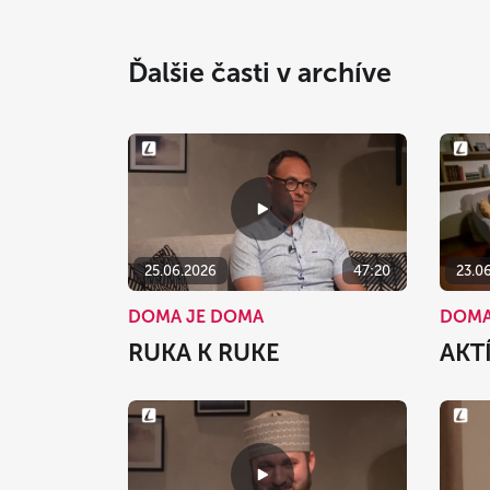
Ďalšie časti v archíve
25.06.2026
47:20
23.0
DOMA JE DOMA
DOMA
RUKA K RUKE
AKT