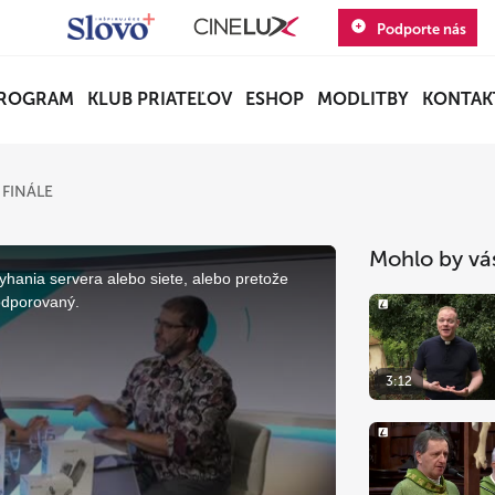
Podporte nás
ROGRAM
KLUB PRIATEĽOV
ESHOP
MODLITBY
KONTAK
 FINÁLE
Mohlo by vá
yhania servera alebo siete, alebo pretože
odporovaný.
3:12