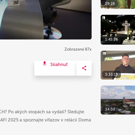
59:26
1:45:26
Zobrazené 87x
Stiahnuť
5:33:15
24:00
H? Po akých stopách sa vydali? Sledujte
SAFI 2025 a spoznajte víťazov v relácii Doma