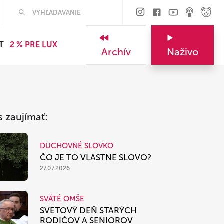
Hľadať
T
2 % PRE LUX
Archív
Naživo
s zaujímať:
DUCHOVNÉ SLOVKO
ČO JE TO VLASTNE SLOVO?
27.07.2026
SVÄTÉ OMŠE
SVETOVÝ DEŇ STARÝCH
RODIČOV A SENIOROV