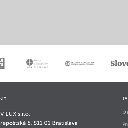
KTY
TV
O 
V LUX s.r.o.
repoštská 5, 811 01 Bratislava
Pr