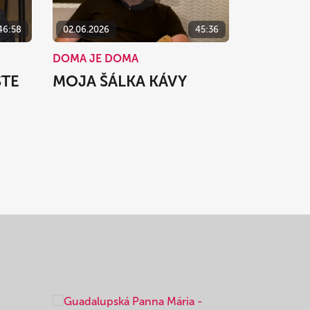
46:58
02.06.2026
45:36
DOMA JE DOMA
STE
MOJA ŠÁLKA KÁVY