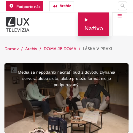
Archív
Podporte nás
Naživo
Domov
Archív
DOMA JE DOMA
LÁSKA V PRAXI
This
is
a
Médiá sa nepodarilo načítať, buď z dôvodu zlyhania
modal
window.
servera alebo siete, alebo pretože formát nie je
podporovaný.