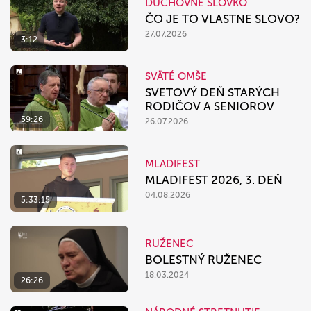
DUCHOVNÉ SLOVKO
ČO JE TO VLASTNE SLOVO?
27.07.2026
3:12
SVÄTÉ OMŠE
SVETOVÝ DEŇ STARÝCH
RODIČOV A SENIOROV
59:26
26.07.2026
MLADIFEST
MLADIFEST 2026, 3. DEŇ
04.08.2026
5:33:15
RUŽENEC
BOLESTNÝ RUŽENEC
18.03.2024
26:26