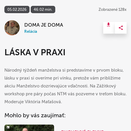
05.02.2026
46:02 min.
Zobrazené 128x
DOMA JE DOMA
Relácia
LÁSKA V PRAXI
Národný týždeň manželstva si predstavíme v prvom bloku,
lásku v praxi si overíme pri vínku, pretože vám priblížime
akciu Manželstvo dozrievajúce vďačnosti. Na Zážitkový
workshop pre páry počas NTM vás pozveme v treťom bloku.
Moderuje Viktória Maťašová.
Mohlo by vás zaujímať: