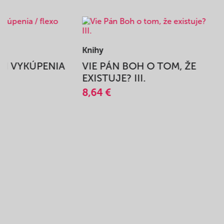
Knihy
BEH VYKÚPENIA
VIE PÁN BOH O TOM, ŽE
A
EXISTUJE? III.
8,64 €