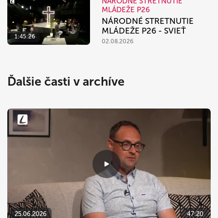
NÁRODNÉ STRETNUTIE
MLÁDEŽE P26
NÁRODNÉ STRETNUTIE
MLÁDEŽE P26 - SVIEŤ
1:45:26
02.08.2026
Ďalšie časti v archíve
25.06.2026
47:20