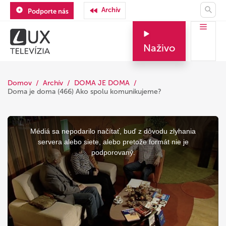
Archív
Podporte nás
Naživo
Domov
Archív
DOMA JE DOMA
Doma je doma (466) Ako spolu komunikujeme?
This
is
a
Médiá sa nepodarilo načítať, buď z dôvodu zlyhania
modal
window.
servera alebo siete, alebo pretože formát nie je
podporovaný.