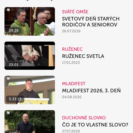
SVÄTÉ OMŠE
SVETOVÝ DEŇ STARÝCH
RODIČOV A SENIOROV
59:26
26.07.2026
RUŽENEC
RUŽENEC SVETLA
17.01.2023
23:01
MLADIFEST
MLADIFEST 2026, 3. DEŇ
04.08.2026
5:33:15
DUCHOVNÉ SLOVKO
ČO JE TO VLASTNE SLOVO?
27.07.2026