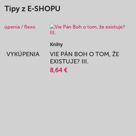
Tipy z E-SHOPU
Knihy
BEH VYKÚPENIA
VIE PÁN BOH O TOM, ŽE
A
EXISTUJE? III.
8,64 €