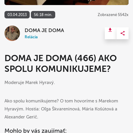
03.04.2013
56:18 min.
Zobrazené 5542x
DOMA JE DOMA
Relácia
DOMA JE DOMA (466) AKO
SPOLU KOMUNIKUJEME?
Moderuje Marek Hyravý.
Ako spolu komunikujeme? O tom hovoríme s Marekom
Hyravým. Hostia: Oľga Škvareninová, Mária Košútová a
Alexander Gerič.
Mohlo by vás zaujímať: