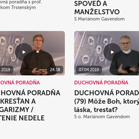
ná poradňa s prof.
SPOVEĎ A
iškom Trstenským
MANŽELSTVO
S Mariánom Gavendom
07.04.2019
4.2019
24:18
DUCHOVNÁ PORADŇA
OVNÁ PORADŇA
DUCHOVNÁ PORA
HOVNÁ PORADŇA
(79) Môže Boh, ktorý
 KRESŤAN A
láska, trestať?
GARIZMY /
S o. Mariánom Gavendom
TENIE NEDELE