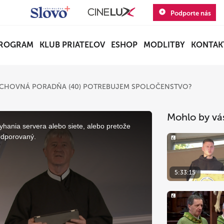
Podporte nás
ROGRAM
KLUB PRIATEĽOV
ESHOP
MODLITBY
KONTAK
CHOVNÁ PORADŇA (40) POTREBUJEM SPOLOČENSTVO?
Mohlo by vá
yhania servera alebo siete, alebo pretože
odporovaný.
5:33:15