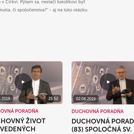
 Cirkvi. Pýtam sa, nestačí katolíkovi byť
utia, či spoločenstva?" - aj na túto otázku
6.2019
25:52
02.06.2019
OVNÁ PORADŇA
DUCHOVNÁ PORADŇA
HOVNÝ ŽIVOT
DUCHOVNÁ PORA
VEDENÝCH
(83) SPOLOČNÁ SV.