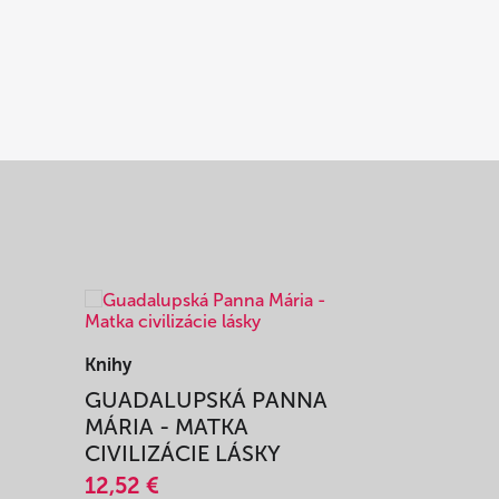
Knihy
Knihy
I
GUADALUPSKÁ PANNA
ZAŽIŤ M
MÁRIA - MATKA
SPRIEVO
CIVILIZÁCIE LÁSKY
12,51 €
12,52 €