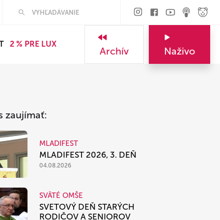
Hľadať
T
2 % PRE LUX
Archív
Naživo
s zaujímať:
MLADIFEST
MLADIFEST 2026, 3. DEŇ
04.08.2026
SVÄTÉ OMŠE
SVETOVÝ DEŇ STARÝCH
RODIČOV A SENIOROV