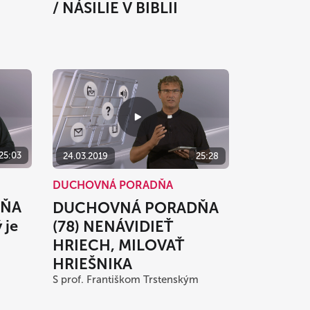
/ NÁSILIE V BIBLII
25:03
24.03.2019
25:28
DUCHOVNÁ PORADŇA
DŇA
DUCHOVNÁ PORADŇA
 je
(78) NENÁVIDIEŤ
HRIECH, MILOVAŤ
HRIEŠNIKA
S prof. Františkom Trstenským