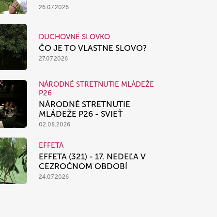
26.07.2026
DUCHOVNÉ SLOVKO
ČO JE TO VLASTNE SLOVO?
27.07.2026
NÁRODNÉ STRETNUTIE MLÁDEŽE
P26
NÁRODNÉ STRETNUTIE
MLÁDEŽE P26 - SVIEŤ
02.08.2026
EFFETA
EFFETA (321) - 17. NEDEĽA V
CEZROČNOM OBDOBÍ
24.07.2026