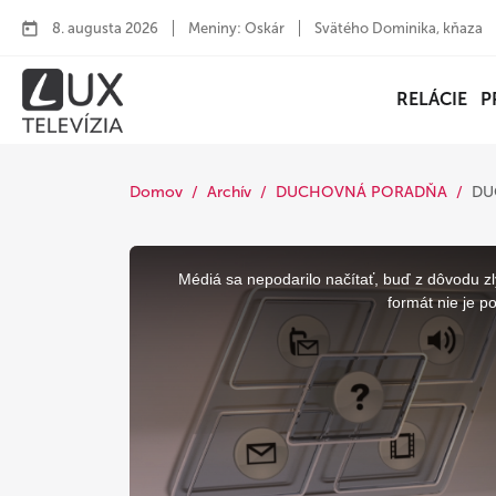
8. augusta 2026
Meniny: Oskár
Svätého Dominika, kňaza
RELÁCIE
P
Domov
Archív
DUCHOVNÁ PORADŇA
DU
This
is
a
Médiá sa nepodarilo načítať, buď z dôvodu zl
modal
window.
formát nie je p