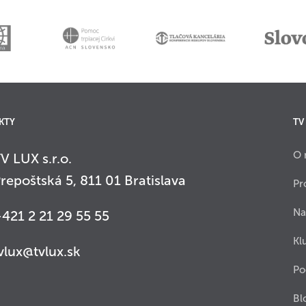
KTY
TV
O 
V LUX s.r.o.
repoštská 5, 811 01 Bratislava
Pr
Na
421 2 21 29 55 55
Kl
vlux@tvlux.sk
Po
Bl