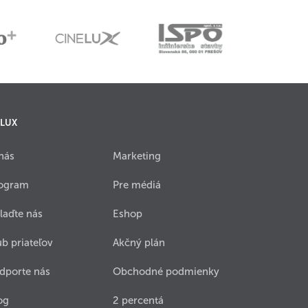
 LUX
nás
Marketing
ogram
Pre médiá
laďte nás
Eshop
ub priateľov
Akčný plán
dporte nás
Obchodné podmienky
og
2 percentá