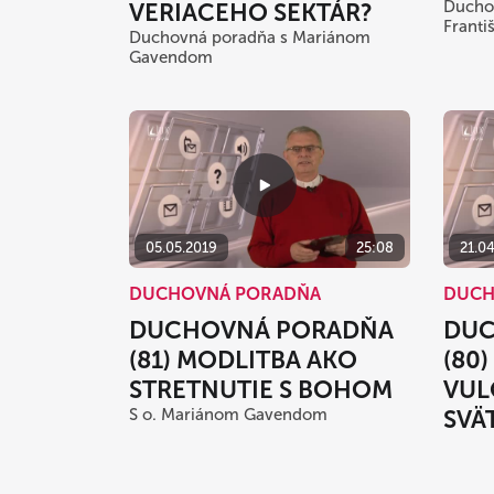
Duchov
VERIACEHO SEKTÁR?
Frant
Duchovná poradňa s Mariánom
Gavendom
05.05.2019
25:08
21.0
DUCHOVNÁ PORADŇA
DUCH
DUCHOVNÁ PORADŇA
DUC
(81) MODLITBA AKO
(80)
STRETNUTIE S BOHOM
VUL
S o. Mariánom Gavendom
SVÄ