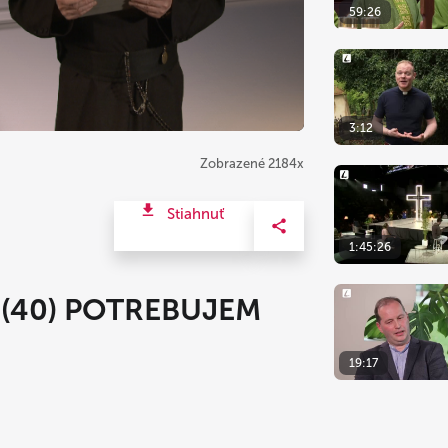
59:26
3:12
Zobrazené 2184x
Stiahnuť
1:45:26
(40) POTREBUJEM
19:17