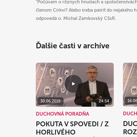
"Počúvam o rôznych hnutiach a spoločenstvách v
členom Cirkvi? Alebo treba patriť do nejakého hn
odpovedá o. Michal Zamkovský CSsR.
Ďalšie časti v archíve
16.0
30.06.2019
24:54
DUCH
DUCHOVNÁ PORADŇA
DUC
POKUTA V SPOVEDI / Z
ROZ
HORLIVÉHO