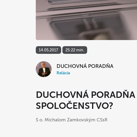
14.05.2017
25:22 min.
DUCHOVNÁ PORADŇA
Relácia
DUCHOVNÁ PORADŇA 
SPOLOČENSTVO?
S o. Michalom Zamkovským CSsR