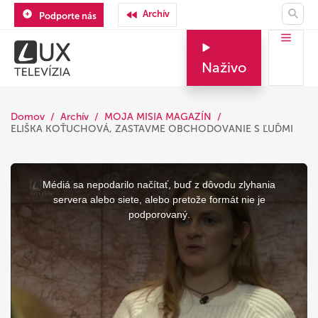
Archív
Podporte nás
Naživo
Domov
Archív
MOJA MISIA MAGAZÍN
ELIŠKA KOŤUCHOVÁ, ZASTAVME OBCHODOVANIE S ĽUĎMI
This
is
a
Médiá sa nepodarilo načítať, buď z dôvodu zlyhania
modal
window.
servera alebo siete, alebo pretože formát nie je
podporovaný.