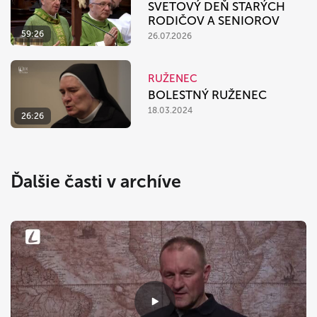
SVETOVÝ DEŇ STARÝCH
RODIČOV A SENIOROV
59:26
26.07.2026
RUŽENEC
BOLESTNÝ RUŽENEC
18.03.2024
26:26
Ďalšie časti v archíve