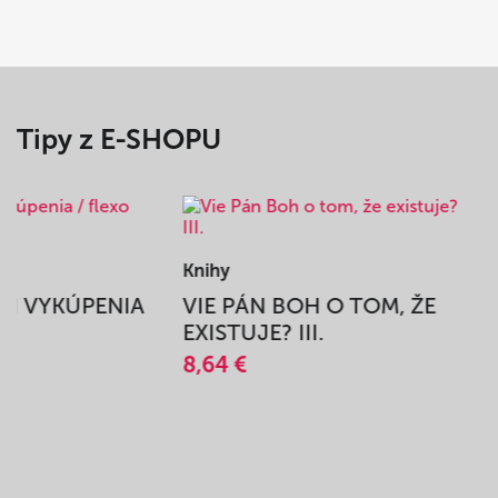
Tipy z E-SHOPU
Knihy
BEH VYKÚPENIA
VIE PÁN BOH O TOM, ŽE
A
EXISTUJE? III.
8,64 €