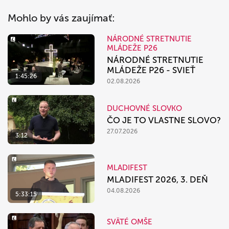
Mohlo by vás zaujímať:
NÁRODNÉ STRETNUTIE
MLÁDEŽE P26
NÁRODNÉ STRETNUTIE
MLÁDEŽE P26 - SVIEŤ
1:45:26
02.08.2026
DUCHOVNÉ SLOVKO
ČO JE TO VLASTNE SLOVO?
27.07.2026
3:12
MLADIFEST
MLADIFEST 2026, 3. DEŇ
04.08.2026
5:33:15
SVÄTÉ OMŠE