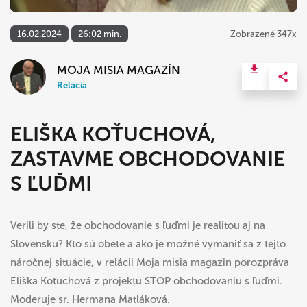
16.02.2024
26:02 min.
Zobrazené 347x
MOJA MISIA MAGAZÍN
Relácia
ELIŠKA KOŤUCHOVÁ,
ZASTAVME OBCHODOVANIE
S ĽUĎMI
Verili by ste, že obchodovanie s ľuďmi je realitou aj na
Slovensku? Kto sú obete a ako je možné vymaniť sa z tejto
náročnej situácie, v relácii Moja misia magazin porozpráva
Eliška Koťuchová z projektu STOP obchodovaniu s ľuďmi.
Moderuje sr. Hermana Matláková.