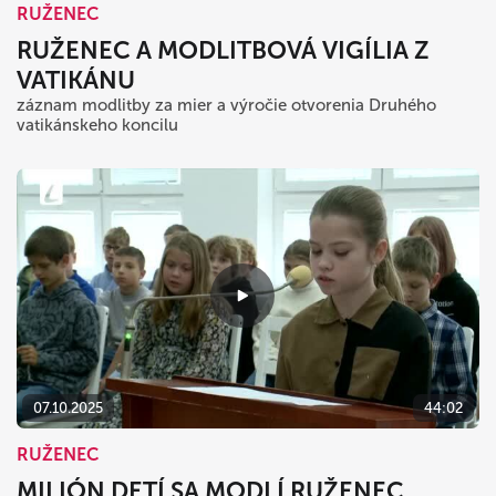
RUŽENEC
RUŽENEC A MODLITBOVÁ VIGÍLIA Z
VATIKÁNU
záznam modlitby za mier a výročie otvorenia Druhého
vatikánskeho koncilu
07.10.2025
44:02
RUŽENEC
MILIÓN DETÍ SA MODLÍ RUŽENEC