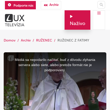
Archív
Podporte nás
Naživo
Domov
Archív
RUŽENEC
RUŽENEC Z FATIMY
This
is
a
Médiá sa nepodarilo načítať, buď z dôvodu zlyhania
modal
window.
servera alebo siete, alebo pretože formát nie je
podporovaný.