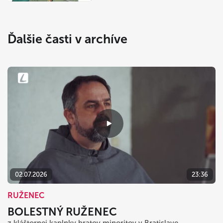
Ďalšie časti v archíve
02.07.2026
23:36
RUŽENEC
BOLESTNÝ RUŽENEC
z kláštornej kaplnky bratov minoritov v Bratislave