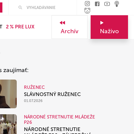
Hľadať
T
2 % PRE LUX
Archív
Naživo
A
s zaujímať:
RUŽENEC
SLÁVNOSTNÝ RUŽENEC
01.07.2026
NÁRODNÉ STRETNUTIE MLÁDEŽE
P26
NÁRODNÉ STRETNUTIE