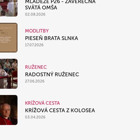
MLÁDEŽE P26 - ZÁVEREČNÁ
SVÄTÁ OMŠA
02.08.2026
MODLITBY
PIESEŇ BRATA SLNKA
17.07.2026
RUŽENEC
RADOSTNÝ RUŽENEC
27.06.2026
KRÍŽOVÁ CESTA
KRÍŽOVÁ CESTA Z KOLOSEA
03.04.2026