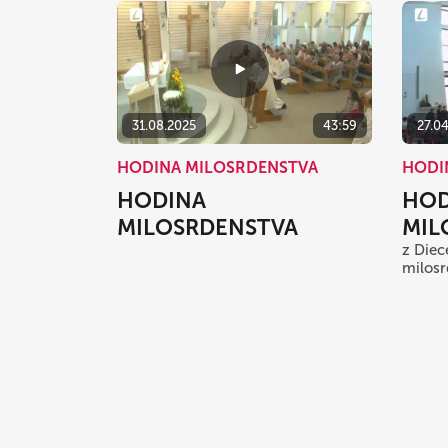
31.08.2025
43:59
27.0
HODINA MILOSRDENSTVA
HODI
HODINA
HOD
MILOSRDENSTVA
MIL
z Diec
milosr