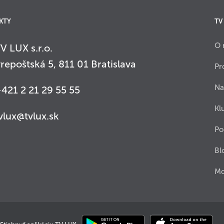
KTY
TV
O 
V LUX s.r.o.
repoštská 5, 811 01 Bratislava
Pr
Na
421 2 21 29 55 55
Kl
vlux@tvlux.sk
Po
Bl
Mo