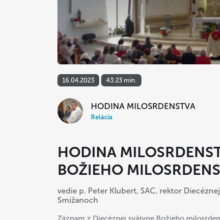
16.04.2023
43:23 min.
HODINA MILOSRDENSTVA
Relácia
HODINA MILOSRDENST
BOŽIEHO MILOSRDEN
vedie p. Peter Klubert, SAC, rektor Diecézne
Smižanoch
Záznam z Diecéznej svätyne Božieho milosrden