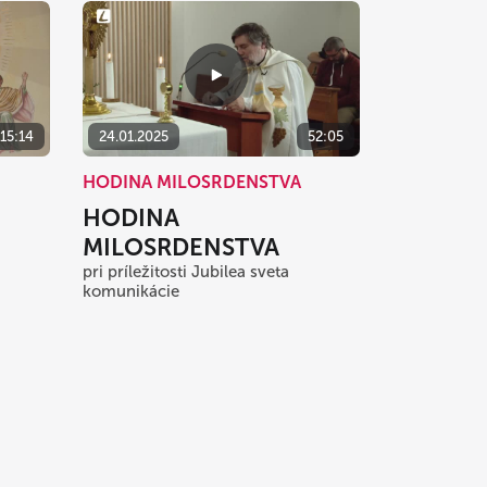
15:14
24.01.2025
52:05
HODINA MILOSRDENSTVA
HODINA
MILOSRDENSTVA
pri príležitosti Jubilea sveta
komunikácie