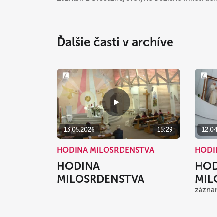
Ďalšie časti v archíve
13.05.2026
15:29
12.0
HODINA MILOSRDENSTVA
HODI
HODINA
HOD
MILOSRDENSTVA
MIL
záznam