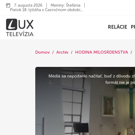
7. augusta 2026
Meniny: Štefánia
Piatok 18. týždňa v Cezročnom období...
RELÁCIE
P
Domov
Archív
HODINA MILOSRDENSTVA
This
is
a
Médiá sa nepodarilo načítať, buď z dôvodu zl
modal
window.
formát nie je p