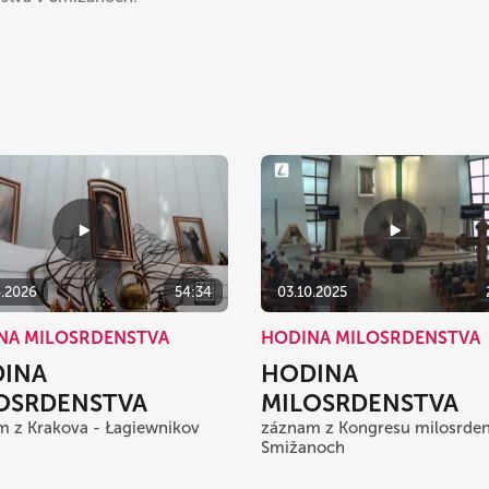
4.2026
54:34
03.10.2025
NA MILOSRDENSTVA
HODINA MILOSRDENSTVA
INA
HODINA
OSRDENSTVA
MILOSRDENSTVA
 z Krakova - Łagiewnikov
záznam z Kongresu milosrden
Smižanoch