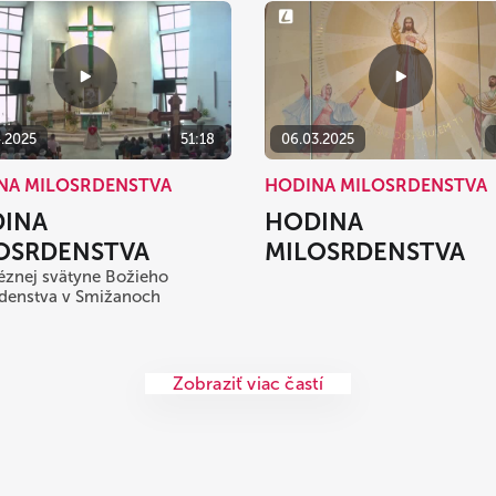
4.2025
51:18
06.03.2025
NA MILOSRDENSTVA
HODINA MILOSRDENSTVA
INA
HODINA
OSRDENSTVA
MILOSRDENSTVA
éznej svätyne Božieho
denstva v Smižanoch
Zobraziť viac častí