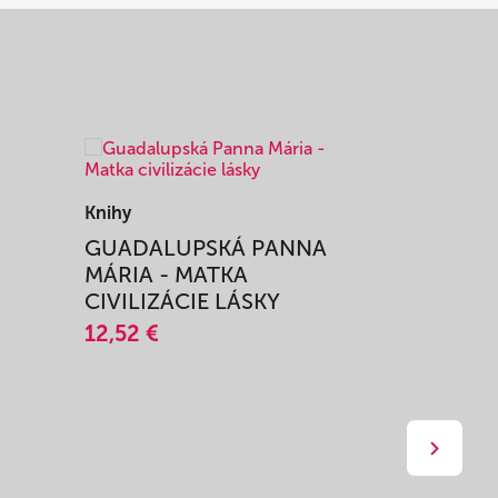
Knihy
Knihy
I
GUADALUPSKÁ PANNA
ZAŽIŤ M
MÁRIA - MATKA
SPRIEVO
CIVILIZÁCIE LÁSKY
12,51 €
12,52 €