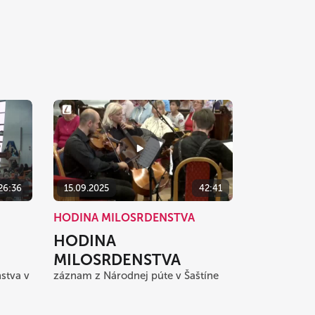
26:36
15.09.2025
42:41
HODINA MILOSRDENSTVA
HODINA
MILOSRDENSTVA
stva v
záznam z Národnej púte v Šaštíne