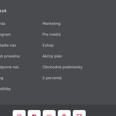
 LUX
nás
Marketing
ogram
Pre médiá
laďte nás
Eshop
ub priateľov
Akčný plán
dporte nás
Obchodné podmienky
og
2 percentá
dlitby