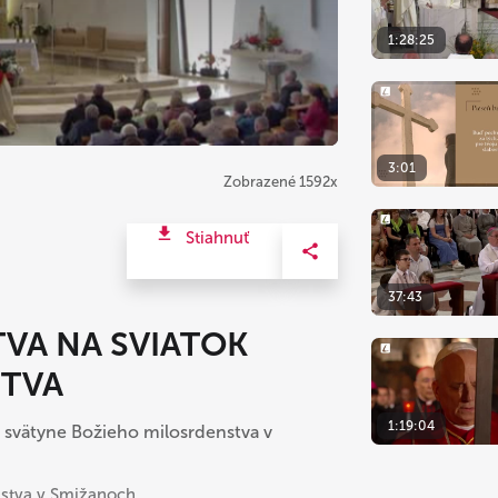
1:28:25
3:01
Zobrazené 1592x
Stiahnuť
37:43
VA NA SVIATOK
STVA
1:19:04
j svätyne Božieho milosrdenstva v
stva v Smižanoch.