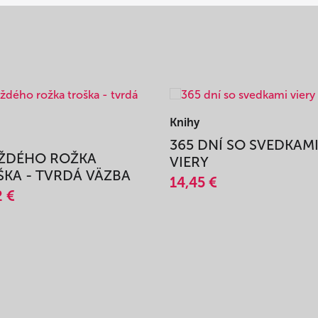
Knihy
365 DNÍ SO SVEDKAM
AŽDÉHO ROŽKA
VIERY
KA - TVRDÁ VÄZBA
14,45 €
2 €