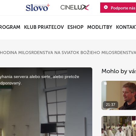
Podporte nás
ROGRAM
KLUB PRIATEĽOV
ESHOP
MODLITBY
KONTAK
HODINA MILOSRDENSTVA NA SVIATOK BOŽIEHO MILOSRDENSTV
Mohlo by vá
yhania servera alebo siete, alebo pretože
odporovaný.
21:37