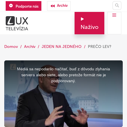
Archív
Podporte nás
Naživo
Domov
Archív
JEDEN NA JEDNÉHO
PREČO LEV?
This
is
a
Médiá sa nepodarilo načítať, buď z dôvodu zlyhania
modal
window.
servera alebo siete, alebo pretože formát nie je
podporovaný.