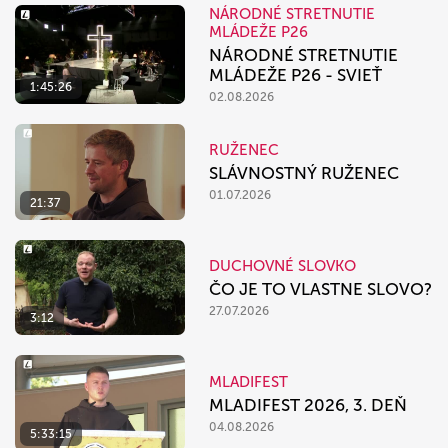
NÁRODNÉ STRETNUTIE
MLÁDEŽE P26
NÁRODNÉ STRETNUTIE
MLÁDEŽE P26 - SVIEŤ
1:45:26
02.08.2026
RUŽENEC
SLÁVNOSTNÝ RUŽENEC
01.07.2026
21:37
DUCHOVNÉ SLOVKO
ČO JE TO VLASTNE SLOVO?
27.07.2026
3:12
MLADIFEST
MLADIFEST 2026, 3. DEŇ
04.08.2026
5:33:15