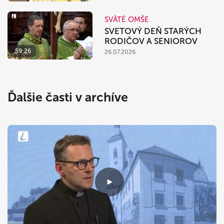
SVÄTÉ OMŠE
SVETOVÝ DEŇ STARÝCH
RODIČOV A SENIOROV
59:26
26.07.2026
Ďalšie časti v archíve