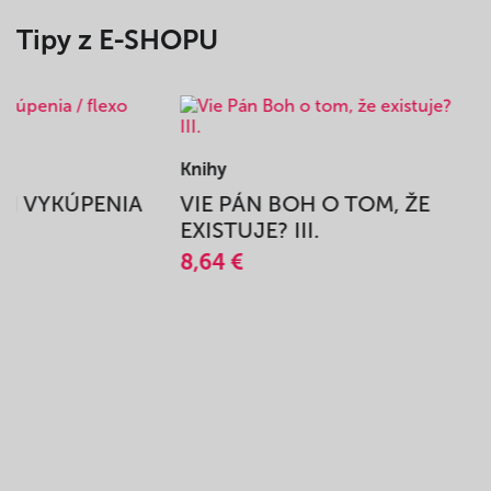
Tipy z E-SHOPU
Knihy
BEH VYKÚPENIA
VIE PÁN BOH O TOM, ŽE
A
EXISTUJE? III.
8,64 €