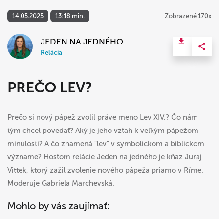
14.05.2025
13:18 min.
Zobrazené 170x
JEDEN NA JEDNÉHO
Relácia
PREČO LEV?
Prečo si nový pápež zvolil práve meno Lev XIV.? Čo nám
tým chcel povedať? Aký je jeho vzťah k veľkým pápežom
minulosti? A čo znamená "lev" v symbolickom a biblickom
význame? Hosťom relácie Jeden na jedného je kňaz Juraj
Vittek, ktorý zažil zvolenie nového pápeža priamo v Ríme.
Moderuje Gabriela Marchevská.
Mohlo by vás zaujímať: