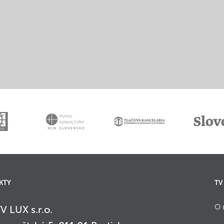
KTY
TV
O 
V LUX s.r.o.