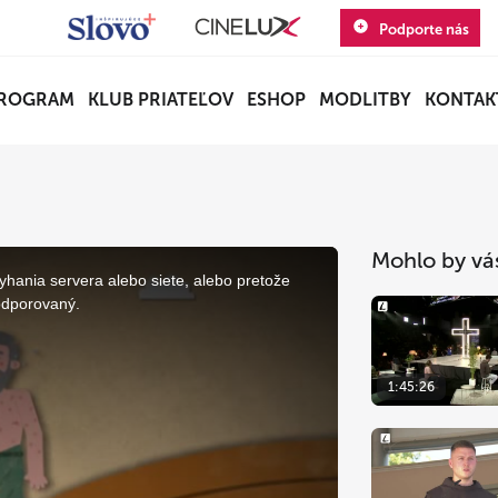
Podporte nás
ROGRAM
KLUB PRIATEĽOV
ESHOP
MODLITBY
KONTAK
Mohlo by vá
yhania servera alebo siete, alebo pretože
odporovaný.
1:45:26