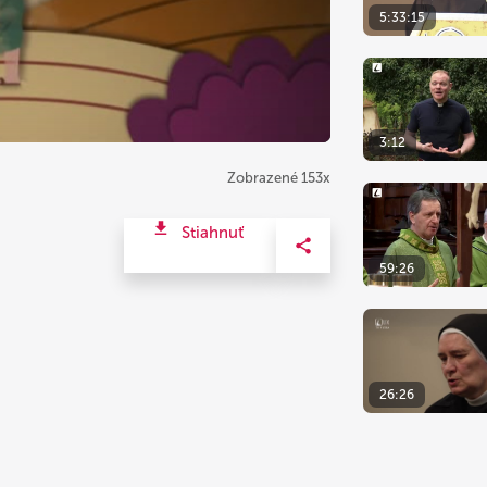
5:33:15
3:12
Zobrazené 153x
Stiahnuť
59:26
26:26