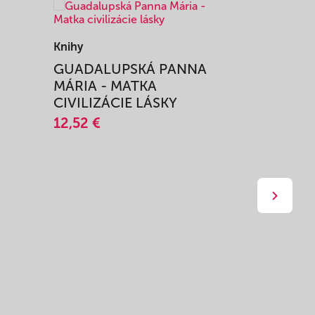
Knihy
Knihy
I
GUADALUPSKÁ PANNA
ZAŽIŤ M
MÁRIA - MATKA
SPRIEVO
CIVILIZÁCIE LÁSKY
12,51 €
12,52 €