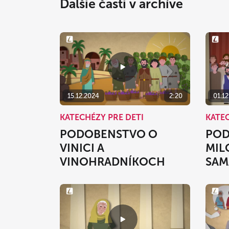
Ďalšie časti v archíve
15.12.2024
2:20
01.1
KATECHÉZY PRE DETI
KATEC
PODOBENSTVO O
POD
VINICI A
MIL
VINOHRADNÍKOCH
SAM