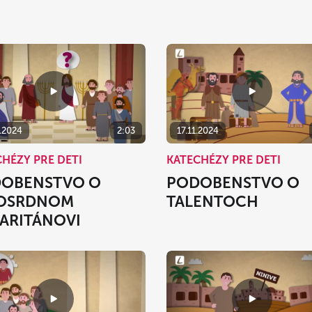
2.2024
2:03
17.11.2024
HÉZY PRE DETI
KATECHÉZY PRE DETI
OBENSTVO O
PODOBENSTVO O
OSRDNOM
TALENTOCH
ARITÁNOVI