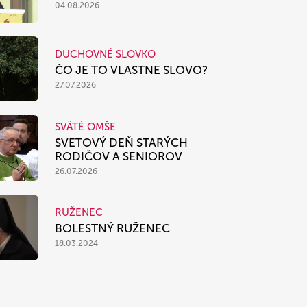
04.08.2026
DUCHOVNÉ SLOVKO
ČO JE TO VLASTNE SLOVO?
27.07.2026
SVÄTÉ OMŠE
SVETOVÝ DEŇ STARÝCH
RODIČOV A SENIOROV
26.07.2026
RUŽENEC
BOLESTNÝ RUŽENEC
18.03.2024