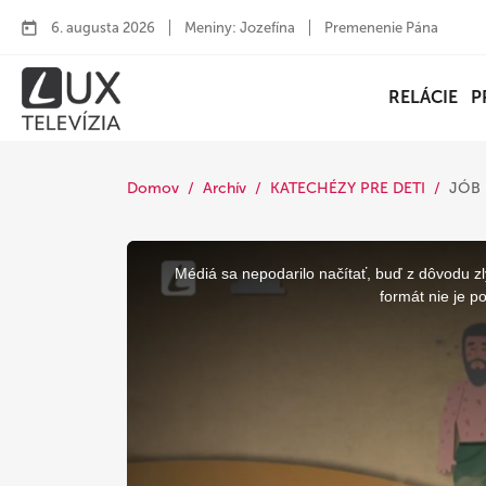
6. augusta 2026
Meniny: Jozefína
Premenenie Pána
RELÁCIE
P
Domov
Archív
KATECHÉZY PRE DETI
JÓB
This
is
a
Médiá sa nepodarilo načítať, buď z dôvodu zl
modal
window.
formát nie je p