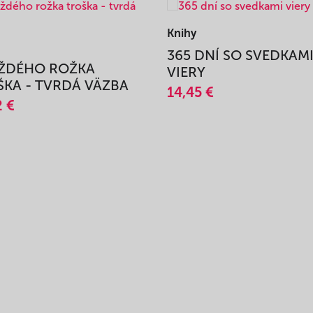
Knihy
365 DNÍ SO SVEDKAM
AŽDÉHO ROŽKA
VIERY
KA - TVRDÁ VÄZBA
14,45 €
2 €