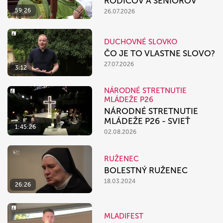
RODIČOV A SENIOROV
59:26
26.07.2026
DUCHOVNÉ SLOVKO
ČO JE TO VLASTNE SLOVO?
27.07.2026
3:12
NÁRODNÉ STRETNUTIE
MLÁDEŽE P26
NÁRODNÉ STRETNUTIE
MLÁDEŽE P26 - SVIEŤ
1:45:26
02.08.2026
RUŽENEC
BOLESTNÝ RUŽENEC
18.03.2024
26:26
MLADIFEST