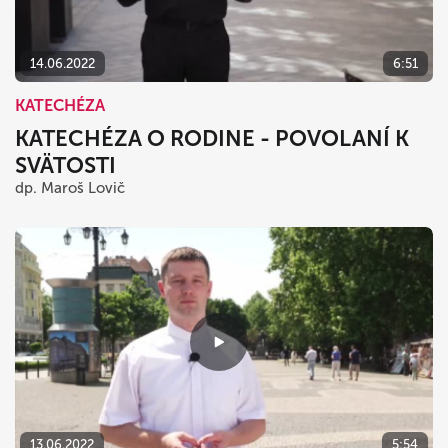
14.06.2022
6:51
KATECHÉZA
KATECHÉZA O RODINE - POVOLANÍ K
SVÄTOSTI
dp. Maroš Lovič
13.06.2022
5:54