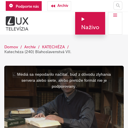
Archív
Podporte nás
Naživo
Domov
Archív
KATECHÉZA
Katechéza (240) Blahoslavenstvá VII.
This
is
a
Médiá sa nepodarilo načítať, buď z dôvodu zlyhania
modal
window.
servera alebo siete, alebo pretože formát nie je
podporovaný.