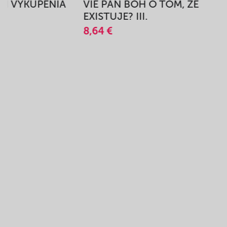
BEH VYKÚPENIA
VIE PÁN BOH O TOM, ŽE
A
EXISTUJE? III.
8,64 €