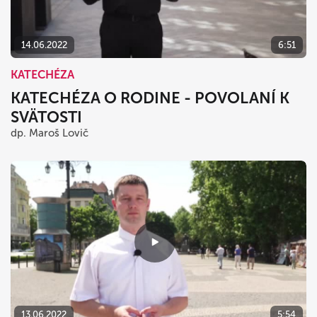
14.06.2022
6:51
KATECHÉZA
KATECHÉZA O RODINE - POVOLANÍ K
SVÄTOSTI
dp. Maroš Lovič
13.06.2022
5:54