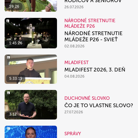
RODIČOV A SENIOROV
59:26
26.07.2026
NÁRODNÉ STRETNUTIE
MLÁDEŽE P26
NÁRODNÉ STRETNUTIE
MLÁDEŽE P26 - SVIEŤ
1:45:26
02.08.2026
MLADIFEST
MLADIFEST 2026, 3. DEŇ
04.08.2026
5:33:15
DUCHOVNÉ SLOVKO
ČO JE TO VLASTNE SLOVO?
27.07.2026
3:12
SPRÁVY