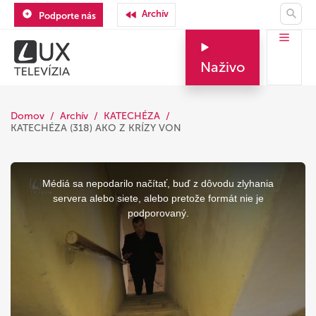
Archív
Podporte nás
Naživo
Domov
Archív
KATECHÉZA
KATECHÉZA (318) AKO Z KRÍZY VON
This
is
a
Médiá sa nepodarilo načítať, buď z dôvodu zlyhania
modal
window.
servera alebo siete, alebo pretože formát nie je
podporovaný.