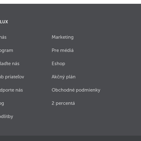
 LUX
nás
Marketing
ogram
Pre médiá
laďte nás
Eshop
ub priateľov
Akčný plán
dporte nás
Obchodné podmienky
og
2 percentá
dlitby