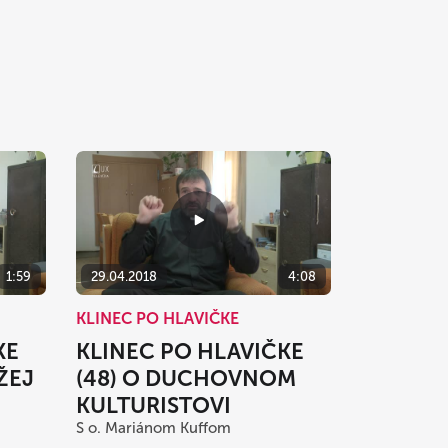
1:59
29.04.2018
4:08
KLINEC PO HLAVIČKE
KE
KLINEC PO HLAVIČKE
ŽEJ
(48) O DUCHOVNOM
KULTURISTOVI
S o. Mariánom Kuffom