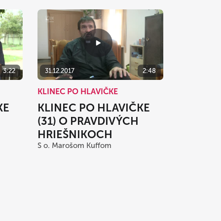
3:22
31.12.2017
2:48
KLINEC PO HLAVIČKE
KE
KLINEC PO HLAVIČKE
(31) O PRAVDIVÝCH
HRIEŠNIKOCH
S o. Marošom Kuffom