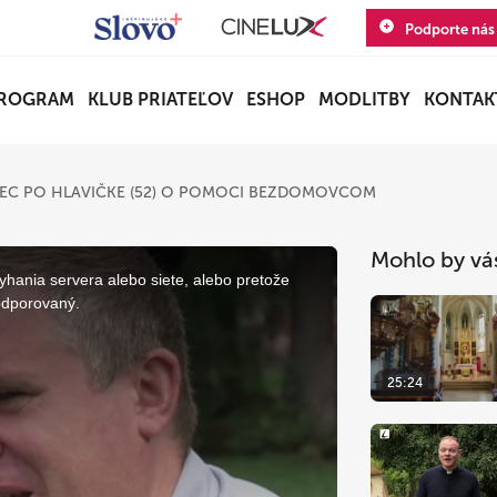
Podporte nás
ROGRAM
KLUB PRIATEĽOV
ESHOP
MODLITBY
KONTAK
NEC PO HLAVIČKE (52) O POMOCI BEZDOMOVCOM
Mohlo by vá
yhania servera alebo siete, alebo pretože
odporovaný.
25:24