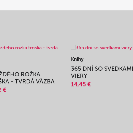
Knihy
365 DNÍ SO SVEDKAM
AŽDÉHO ROŽKA
VIERY
KA - TVRDÁ VÄZBA
14,45 €
2 €