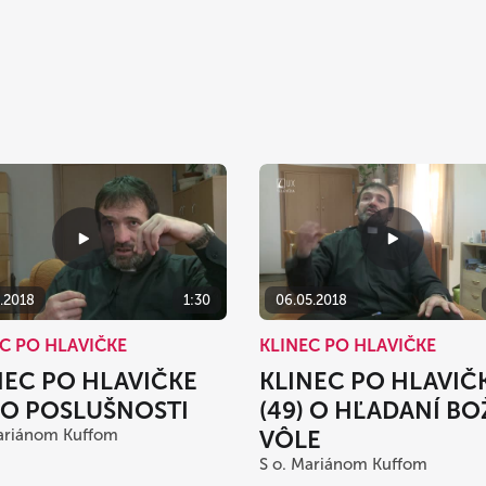
5.2018
1:30
06.05.2018
C PO HLAVIČKE
KLINEC PO HLAVIČKE
NEC PO HLAVIČKE
KLINEC PO HLAVIČ
) O POSLUŠNOSTI
(49) O HĽADANÍ BO
Mariánom Kuffom
VÔLE
S o. Mariánom Kuffom