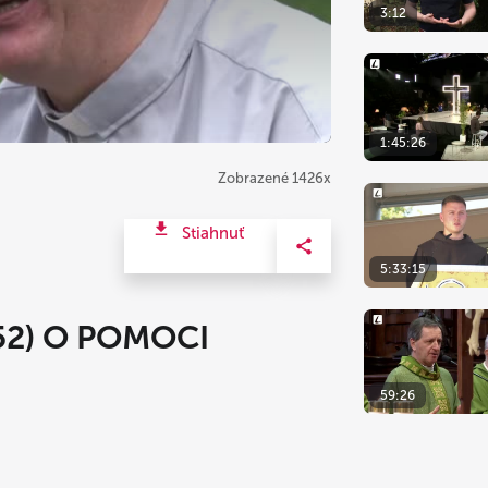
3:12
1:45:26
Zobrazené 1426x
Stiahnuť
5:33:15
52) O POMOCI
59:26