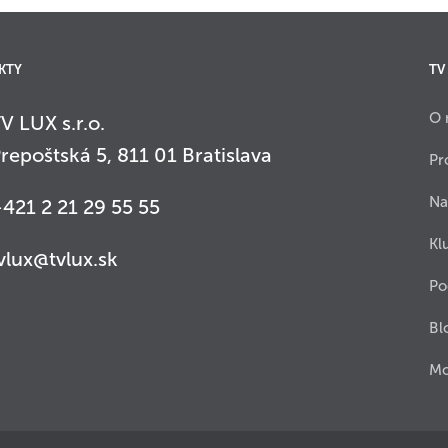
KTY
TV
O 
V LUX s.r.o.
repoštská 5, 811 01 Bratislava
Pr
Na
421 2 21 29 55 55
Kl
vlux@tvlux.sk
Po
Bl
Mo