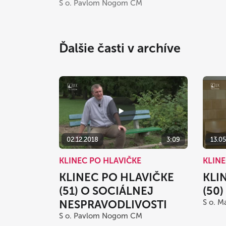
S o. Pavlom Nogom CM
Ďalšie časti v archíve
02.12.2018
3:09
13.0
KLINEC PO HLAVIČKE
KLINE
KLINEC PO HLAVIČKE
KLI
(51) O SOCIÁLNEJ
(50
NESPRAVODLIVOSTI
S o. 
S o. Pavlom Nogom CM