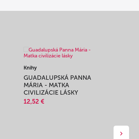
Knihy
Knihy
I
GUADALUPSKÁ PANNA
ZAŽIŤ M
MÁRIA - MATKA
SPRIEVO
CIVILIZÁCIE LÁSKY
12,51 €
12,52 €