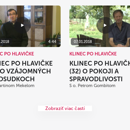
1.2018
4:44
07.01.2018
C PO HLAVIČKE
KLINEC PO HLAVIČKE
NEC PO HLAVIČKE
KLINEC PO HLAVIČ
) O VZÁJOMNÝCH
(32) O POKOJI A
DSUDKOCH
SPRAVODLIVOSTI
Martinom Mekelom
S o. Petrom Gombitom
Zobraziť viac častí