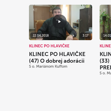
22.04.2018
3:17
14.0
KLINEC PO HLAVIČKE
KLINE
KLINEC PO HLAVIČKE
KLI
(47) O dobrej adorácii
(33
S o. Mariánom Kuffom
PRE
S o. 