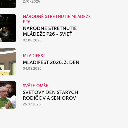
27.07.2026
NÁRODNÉ STRETNUTIE MLÁDEŽE
P26
NÁRODNÉ STRETNUTIE
MLÁDEŽE P26 - SVIEŤ
02.08.2026
MLADIFEST
MLADIFEST 2026, 3. DEŇ
04.08.2026
SVÄTÉ OMŠE
SVETOVÝ DEŇ STARÝCH
RODIČOV A SENIOROV
26.07.2026