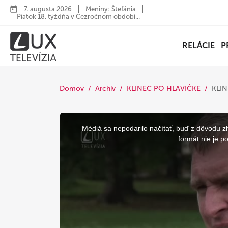
7. augusta 2026
Meniny: Štefánia
Piatok 18. týždňa v Cezročnom období...
RELÁCIE
P
Domov
Archív
KLINEC PO HLAVIČKE
KLI
This
is
a
Médiá sa nepodarilo načítať, buď z dôvodu zl
modal
window.
formát nie je p