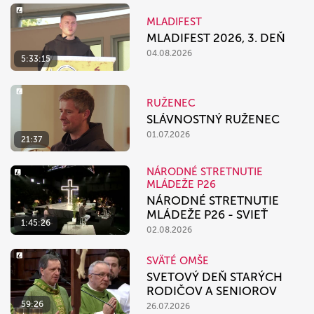
MLADIFEST
MLADIFEST 2026, 3. DEŇ
04.08.2026
5:33:15
RUŽENEC
SLÁVNOSTNÝ RUŽENEC
01.07.2026
21:37
NÁRODNÉ STRETNUTIE
MLÁDEŽE P26
NÁRODNÉ STRETNUTIE
MLÁDEŽE P26 - SVIEŤ
1:45:26
02.08.2026
SVÄTÉ OMŠE
SVETOVÝ DEŇ STARÝCH
RODIČOV A SENIOROV
59:26
26.07.2026