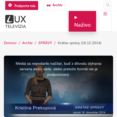
Archív
Podporte nás
Naživo
Domov
Archív
SPRÁVY
Krátke správy (16.12.2014)
This
is
a
Médiá sa nepodarilo načítať, buď z dôvodu zlyhania
modal
window.
servera alebo siete, alebo pretože formát nie je
podporovaný.