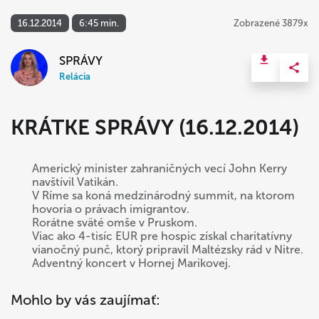
16.12.2014
6:45 min.
Zobrazené 3879x
SPRÁVY
Relácia
KRÁTKE SPRÁVY (16.12.2014)
Americký minister zahraničných vecí John Kerry
navštívil Vatikán.
V Ríme sa koná medzinárodný summit, na ktorom
hovoria o právach imigrantov.
Rorátne sväté omše v Pruskom.
Viac ako 4-tisíc EUR pre hospic získal charitatívny
vianočný punč, ktorý pripravil Maltézsky rád v Nitre.
Adventný koncert v Hornej Marikovej.
Mohlo by vás zaujímať: