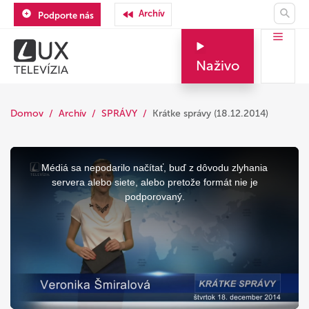
Archív
Podporte nás
Naživo
Domov
Archív
SPRÁVY
Krátke správy (18.12.2014)
This
is
a
Médiá sa nepodarilo načítať, buď z dôvodu zlyhania
modal
window.
servera alebo siete, alebo pretože formát nie je
podporovaný.