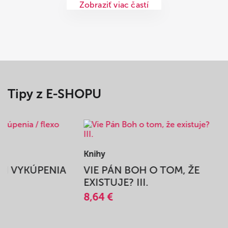
Zobraziť viac častí
Tipy z E-SHOPU
Knihy
BEH VYKÚPENIA
VIE PÁN BOH O TOM, ŽE
A
EXISTUJE? III.
8,64 €