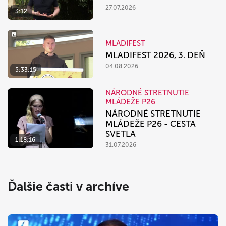
27.07.2026
3:12
MLADIFEST
MLADIFEST 2026, 3. DEŇ
04.08.2026
5:33:15
NÁRODNÉ STRETNUTIE
MLÁDEŽE P26
NÁRODNÉ STRETNUTIE
MLÁDEŽE P26 - CESTA
SVETLA
1:18:16
31.07.2026
Ďalšie časti v archíve