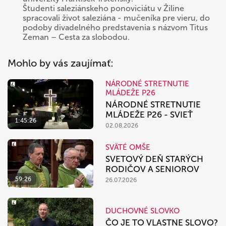
Študenti saleziánskeho ponoviciátu v Žiline
spracovali život saleziána - mučeníka pre vieru, do
podoby divadelného predstavenia s názvom Titus
Zeman – Cesta za slobodou.
Mohlo by vás zaujímať:
NÁRODNÉ STRETNUTIE
MLÁDEŽE P26
NÁRODNÉ STRETNUTIE
MLÁDEŽE P26 - SVIEŤ
1:45:26
02.08.2026
SVÄTÉ OMŠE
SVETOVÝ DEŇ STARÝCH
RODIČOV A SENIOROV
59:26
26.07.2026
DUCHOVNÉ SLOVKO
ČO JE TO VLASTNE SLOVO?