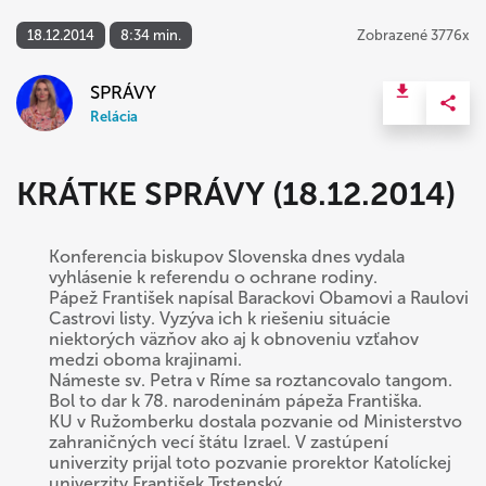
18.12.2014
8:34 min.
Zobrazené 3776x
SPRÁVY
Relácia
KRÁTKE SPRÁVY (18.12.2014)
Konferencia biskupov Slovenska dnes vydala
vyhlásenie k referendu o ochrane rodiny.
Pápež František napísal Barackovi Obamovi a Raulovi
Castrovi listy. Vyzýva ich k riešeniu situácie
niektorých väzňov ako aj k obnoveniu vzťahov
medzi oboma krajinami.
Námeste sv. Petra v Ríme sa roztancovalo tangom.
Bol to dar k 78. narodeninám pápeža Františka.
KU v Ružomberku dostala pozvanie od Ministerstvo
zahraničných vecí štátu Izrael. V zastúpení
univerzity prijal toto pozvanie prorektor Katolíckej
univerzity František Trstenský.