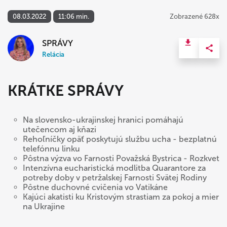
08.03.2022
11:06 min.
Zobrazené 628x
SPRÁVY
Relácia
KRÁTKE SPRÁVY
Na slovensko-ukrajinskej hranici pomáhajú
utečencom aj kňazi
Rehoľníčky opäť poskytujú službu ucha - bezplatnú
telefónnu linku
Pôstna výzva vo Farnosti Považská Bystrica - Rozkvet
Intenzívna eucharistická modlitba Quarantore za
potreby doby v petržalskej Farnosti Svätej Rodiny
Pôstne duchovné cvičenia vo Vatikáne
Kajúci akatisti ku Kristovým strastiam za pokoj a mier
na Ukrajine