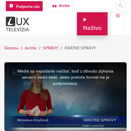
Archív
Podporte nás
Naživo
Domov
Archív
SPRÁVY
KRÁTKE SPRÁVY
This
is
a
Médiá sa nepodarilo načítať, buď z dôvodu zlyhania
modal
window.
servera alebo siete, alebo pretože formát nie je
podporovaný.