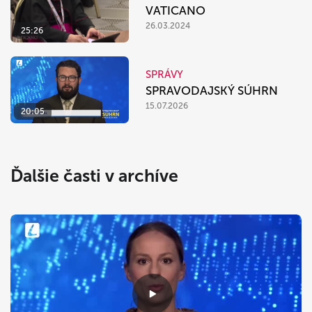
VATICANO
26.03.2024
25:26
SPRÁVY
SPRAVODAJSKÝ SÚHRN
15.07.2026
20:05
Ďalšie časti v archíve