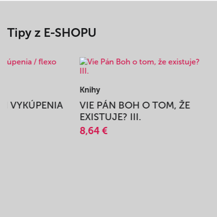
Tipy z E-SHOPU
Knihy
BEH VYKÚPENIA
VIE PÁN BOH O TOM, ŽE
A
EXISTUJE? III.
8,64 €