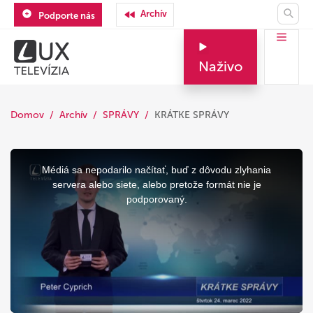
Archív
Podporte nás
Naživo
Domov
Archív
SPRÁVY
KRÁTKE SPRÁVY
This
is
a
Médiá sa nepodarilo načítať, buď z dôvodu zlyhania
modal
window.
servera alebo siete, alebo pretože formát nie je
podporovaný.