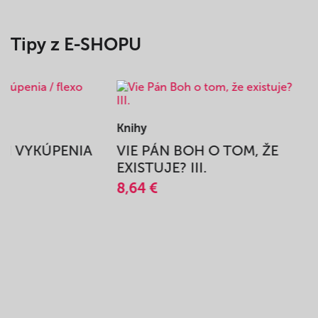
Tipy z E-SHOPU
Knihy
BEH VYKÚPENIA
VIE PÁN BOH O TOM, ŽE
A
EXISTUJE? III.
8,64 €