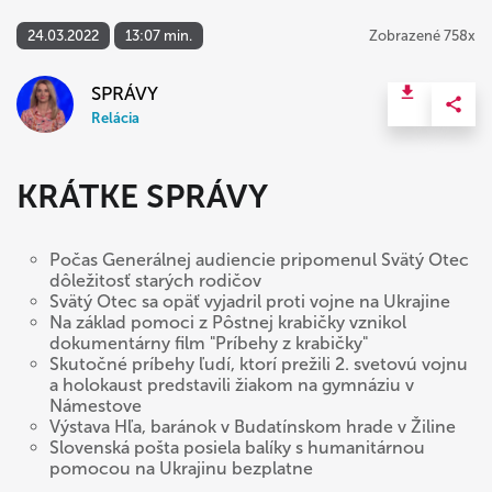
24.03.2022
13:07 min.
Zobrazené 758x
SPRÁVY
Relácia
KRÁTKE SPRÁVY
Počas Generálnej audiencie pripomenul Svätý Otec
dôležitosť starých rodičov
Svätý Otec sa opäť vyjadril proti vojne na Ukrajine
Na základ pomoci z Pôstnej krabičky vznikol
dokumentárny film "Príbehy z krabičky"
Skutočné príbehy ľudí, ktorí prežili 2. svetovú vojnu
a holokaust predstavili žiakom na gymnáziu v
Námestove
Výstava Hľa, baránok v Budatínskom hrade v Žiline
Slovenská pošta posiela balíky s humanitárnou
pomocou na Ukrajinu bezplatne