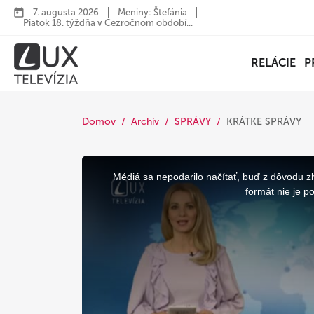
7. augusta 2026
Meniny: Štefánia
Piatok 18. týždňa v Cezročnom období...
RELÁCIE
P
Domov
Archív
SPRÁVY
KRÁTKE SPRÁVY
This
is
a
Médiá sa nepodarilo načítať, buď z dôvodu zl
modal
window.
formát nie je p