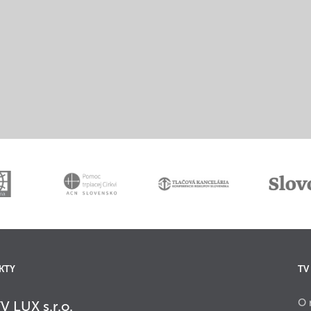
KTY
TV
O 
V LUX s.r.o.