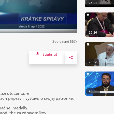
23:01
25:26
Zobrazené 667x
Stiahnuť
28:12
20:05
slúži utečencom
ch pripravili výstavu o svojej patrónke,
račnej medaily
 modlitbe za zdravotníkov