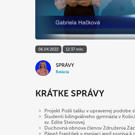
06.04.2022
12:37 min.
SPRÁVY
Relácia
KRÁTKE SPRÁVY
Projekt Pošli tašku v upravenej podobe 
Študenti bilingválneho gymnázia v Košicia
sv. Edite Steinovej
Duchovná obnova členov Združenia Záz
Pápež František v mesiaci apríl pozýva k