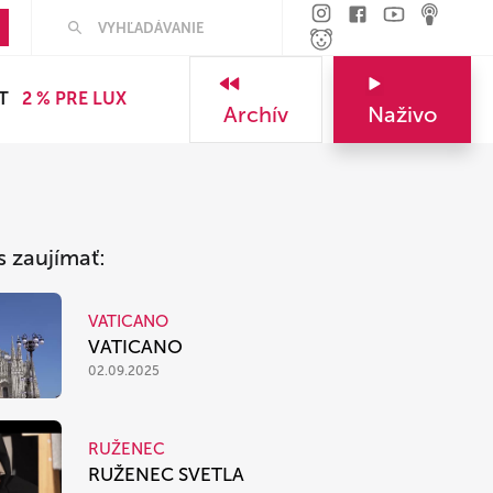
Hľadať
T
2 % PRE LUX
Archív
Naživo
s zaujímať:
VATICANO
VATICANO
02.09.2025
RUŽENEC
RUŽENEC SVETLA