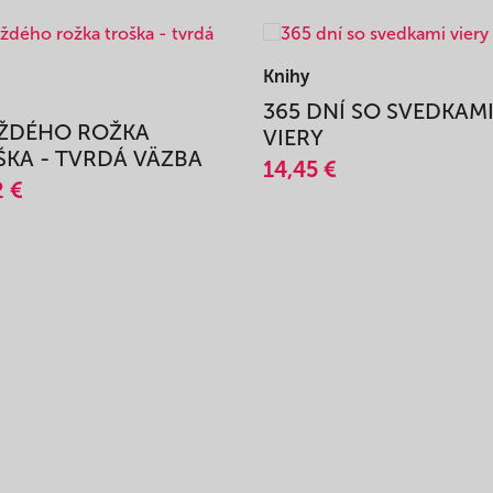
Knihy
365 DNÍ SO SVEDKAM
AŽDÉHO ROŽKA
VIERY
KA - TVRDÁ VÄZBA
14,45 €
2 €