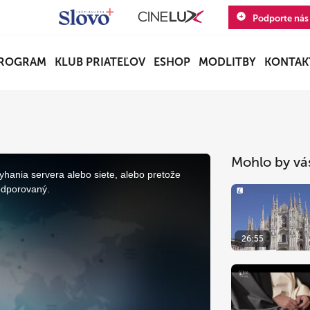
Podporte nás
ROGRAM
KLUB PRIATEĽOV
ESHOP
MODLITBY
KONTAK
Mohlo by vá
yhania servera alebo siete, alebo pretože
odporovaný.
26:55