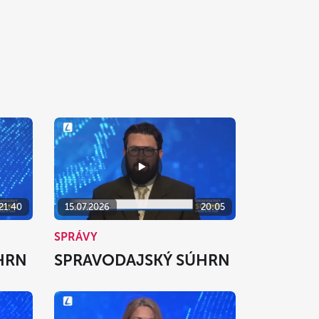
21:40
15.07.2026
20:05
SPRÁVY
HRN
SPRAVODAJSKÝ SÚHRN