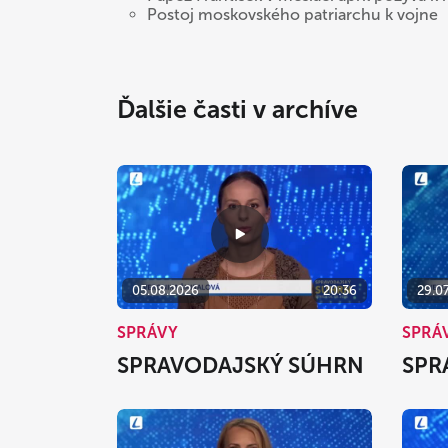
Postoj moskovského patriarchu k vojne
Ďalšie časti v archíve
05.08.2026
20:36
29.0
SPRÁVY
SPRÁ
SPRAVODAJSKÝ SÚHRN
SPR