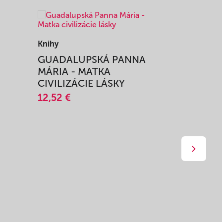
Knihy
Knihy
I
GUADALUPSKÁ PANNA
ZAŽIŤ M
MÁRIA - MATKA
SPRIEVO
CIVILIZÁCIE LÁSKY
12,51 €
12,52 €