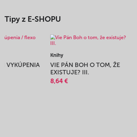
Tipy z E-SHOPU
Knihy
BEH VYKÚPENIA
VIE PÁN BOH O TOM, ŽE
A
EXISTUJE? III.
8,64 €