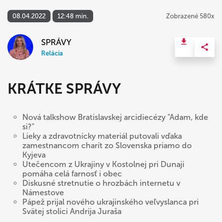
08.04.2022
12:48 min.
Zobrazené 580x
SPRÁVY
Relácia
KRÁTKE SPRÁVY
Nová talkshow Bratislavskej arcidiecézy "Adam, kde
si?"
Lieky a zdravotnícky materiál putovali vďaka
zamestnancom charít zo Slovenska priamo do
Kyjeva
Utečencom z Ukrajiny v Kostolnej pri Dunaji
pomáha celá farnosť i obec
Diskusné stretnutie o hrozbách internetu v
Námestove
Pápež prijal nového ukrajinského veľvyslanca pri
Svätej stolici Andrija Juraša