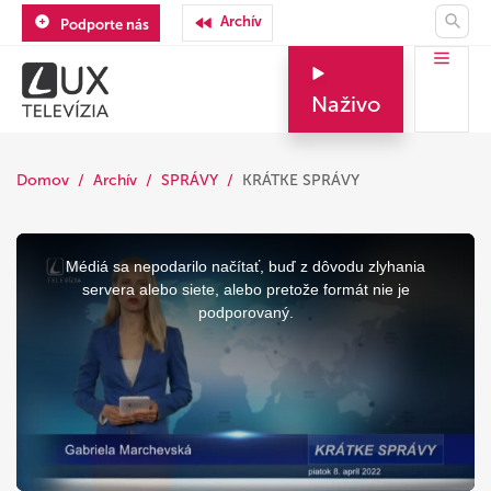
Archív
Podporte nás
Naživo
Domov
Archív
SPRÁVY
KRÁTKE SPRÁVY
This
is
a
Médiá sa nepodarilo načítať, buď z dôvodu zlyhania
modal
window.
servera alebo siete, alebo pretože formát nie je
podporovaný.