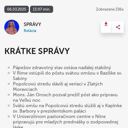
06.03.2025
13:07 min.
Zobrazené 236x
SPRÁVY
Relácia
KRÁTKE SPRÁVY
Pápežov zdravotný stav ostáva naďalej stabilný
V Ríme vstúpili do pôstu svätou omšou v Bazilike sv.
Sabíny
Popolcovú stredu slávili aj veriaci v Zlatých
Moravciach
Mons. Ján Orosch pozval prežiť pôst ako prípravu
na Veľkú noc
Svätú omšu na Popolcovú stredu slúžili aj v Kaplnke
sv. Barbory v prezidentskom paláci
V Univerzitnom pastoračnom centre v Nitre
pripravujú pre mladých prednášky o zodpovednej
láske