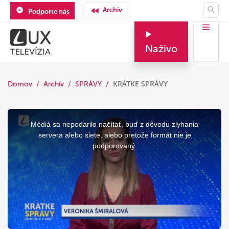
Archív
Podporte nás
Naživo
Domov
Archív
SPRÁVY
KRÁTKE SPRÁVY
This
is
a
Médiá sa nepodarilo načítať, buď z dôvodu zlyhania
modal
window.
servera alebo siete, alebo pretože formát nie je
podporovaný.