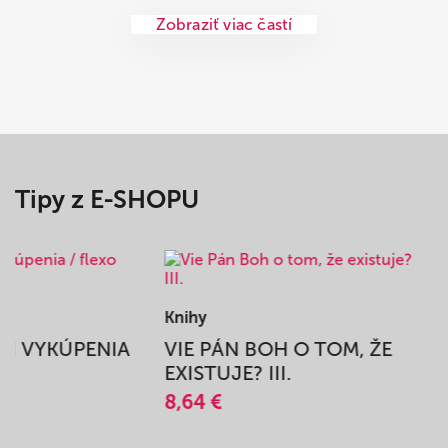
Zobraziť viac častí
Tipy z E-SHOPU
Knihy
BEH VYKÚPENIA
VIE PÁN BOH O TOM, ŽE
A
EXISTUJE? III.
8,64 €