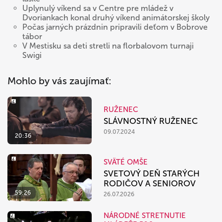
Uplynulý víkend sa v Centre pre mládež v
Dvoriankach konal druhý víkend animátorskej školy
Počas jarných prázdnin pripravili deťom v Bobrove
tábor
V Mestisku sa deti stretli na florbalovom turnaji
Swigi
Mohlo by vás zaujímať:
RUŽENEC
SLÁVNOSTNÝ RUŽENEC
09.07.2024
20:36
SVÄTÉ OMŠE
SVETOVÝ DEŇ STARÝCH
RODIČOV A SENIOROV
59:26
26.07.2026
NÁRODNÉ STRETNUTIE