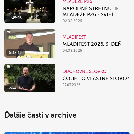
MLÁDEŽE P26
NÁRODNÉ STRETNUTIE
MLÁDEŽE P26 - SVIEŤ
1:45:26
02.08.2026
MLADIFEST
MLADIFEST 2026, 3. DEŇ
04.08.2026
5:33:15
DUCHOVNÉ SLOVKO
ČO JE TO VLASTNE SLOVO?
27.07.2026
3:12
Ďalšie časti v archíve