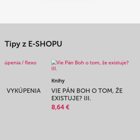
Tipy z E-SHOPU
Knihy
BEH VYKÚPENIA
VIE PÁN BOH O TOM, ŽE
A
EXISTUJE? III.
8,64 €