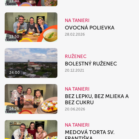
13:40
NA TANIERI
OVOCNÁ POLIEVKA
28.02.2026
13:50
RUŽENEC
BOLESTNÝ RUŽENEC
20.12.2021
24:00
NA TANIERI
BEZ LEPKU, BEZ MLIEKA A
BEZ CUKRU
14:26
20.06.2026
NA TANIERI
MEDOVÁ TORTA SV.
FRANTIŠKA