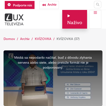
Archív
Podporte nás
Naživo
Domov
Archív
KVÍZOVKA
KVÍZOVKA (37)
This
is
a
Médiá sa nepodarilo načítať, buď z dôvodu zlyhania
modal
window.
servera alebo siete, alebo pretože formát nie je
podporovaný.