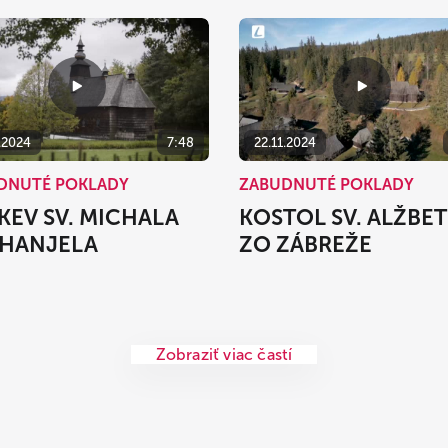
.2024
7:48
22.11.2024
DNUTÉ POKLADY
ZABUDNUTÉ POKLADY
KEV SV. MICHALA
KOSTOL SV. ALŽBE
HANJELA
ZO ZÁBREŽE
Zobraziť viac častí