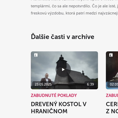
templármi, čo sa ale nepotvrdilo. Čo je ale isté,
freskovú výzdobu, ktorá patrí medzi najvzácnej
Ďalšie časti v archíve
23.05.2025
6:39
02.0
ZABUDNUTÉ POKLADY
ZABU
DREVENÝ KOSTOL V
CER
HRANIČNOM
Z N