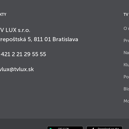
KTY
TV
O 
V LUX s.r.o.
repoštská 5, 811 01 Bratislava
Pr
Na
421 2 21 29 55 55
Kl
vlux@tvlux.sk
Po
Bl
Mo