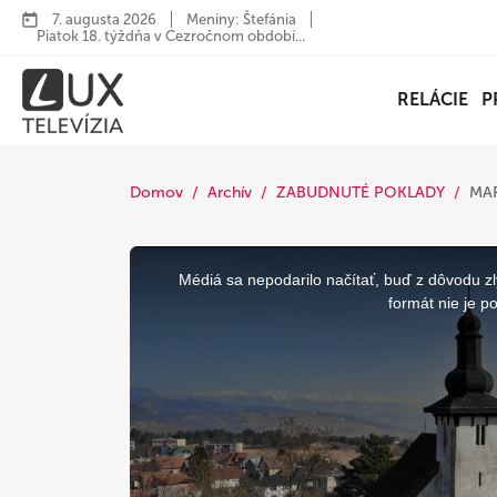
7. augusta 2026
Meniny: Štefánia
Piatok 18. týždňa v Cezročnom období...
RELÁCIE
P
Domov
Archív
ZABUDNUTÉ POKLADY
MAR
This
is
a
Médiá sa nepodarilo načítať, buď z dôvodu zl
modal
window.
formát nie je p