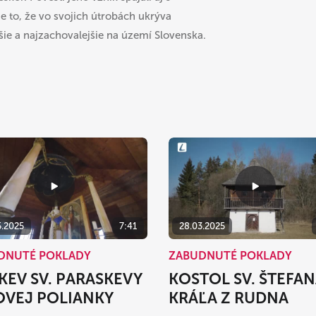
 je to, že vo svojich útrobách ukrýva
šie a najzachovalejšie na území Slovenska.
5.2025
7:41
28.03.2025
DNUTÉ POKLADY
ZABUDNUTÉ POKLADY
KEV SV. PARASKEVY
KOSTOL SV. ŠTEFA
OVEJ POLIANKY
KRÁĽA Z RUDNA