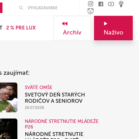
Hľadať
T
2 % PRE LUX
Archív
Naživo
s zaujímať:
SVÄTÉ OMŠE
SVETOVÝ DEŇ STARÝCH
RODIČOV A SENIOROV
26.07.2026
NÁRODNÉ STRETNUTIE MLÁDEŽE
P26
NÁRODNÉ STRETNUTIE