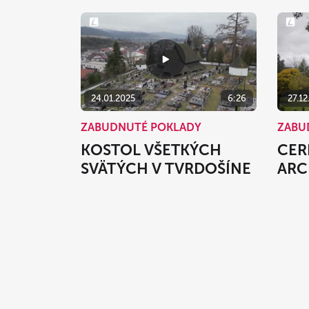
24.01.2025
6:26
27.12
ZABUDNUTÉ POKLADY
ZABU
KOSTOL VŠETKÝCH
CER
SVÄTÝCH V TVRDOŠÍNE
ARC