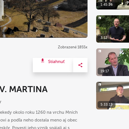
1:45:26
3:12
Zobrazené 1855x
Stiahnuť
19:17
V. MARTINA
y
5:33:15
niekedy okolo roku 1260 na vrchu Mních
ovi a podľa neho dostala meno aj obec
skôr. Povesti jeho vznik spájali aj s