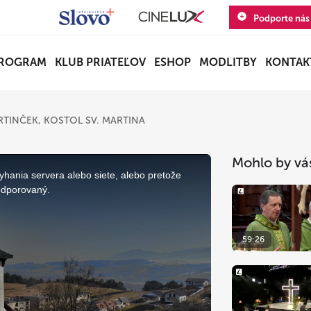
Podporte nás
ROGRAM
KLUB PRIATEĽOV
ESHOP
MODLITBY
KONTAK
TINČEK, KOSTOL SV. MARTINA
Mohlo by vá
yhania servera alebo siete, alebo pretože
odporovaný.
59:26