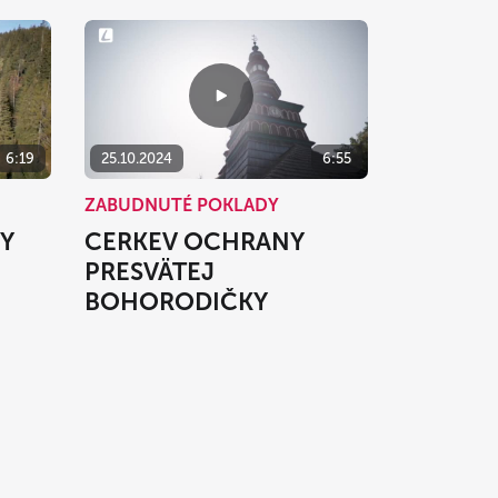
6:19
25.10.2024
6:55
ZABUDNUTÉ POKLADY
TY
CERKEV OCHRANY
PRESVÄTEJ
BOHORODIČKY