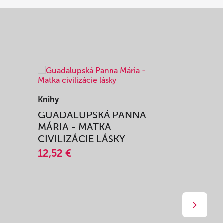
Knihy
Knihy
I
GUADALUPSKÁ PANNA
ZAŽIŤ M
MÁRIA - MATKA
SPRIEVO
CIVILIZÁCIE LÁSKY
12,51 €
12,52 €