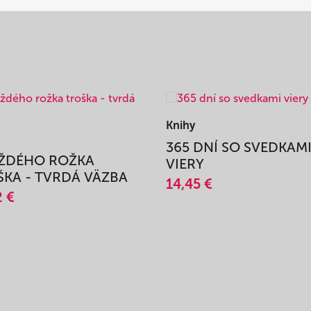
Knihy
365 DNÍ SO SVEDKAM
AŽDÉHO ROŽKA
VIERY
KA - TVRDÁ VÄZBA
14,45 €
2 €