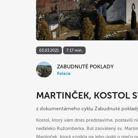
03.03.2021
7:17 min.
ZABUDNUTÉ POKLADY
Relácia
MARTINČEK, KOSTOL S
z dokumentárneho cyklu Zabudnuté poklad
Kostol, ktorý vám dnes predstavíme, postavili 
neďaleko Ružomberka. Bol zasvätený sv. Martin
Martinček, ktorá vznikla na jeho úpätí o niečo ne