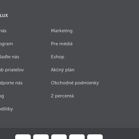
 LUX
nás
Marketing
ogram
Pre médiá
laďte nás
Eshop
ub priateľov
Akčný plán
dporte nás
Obchodné podmienky
og
2 percentá
dlitby