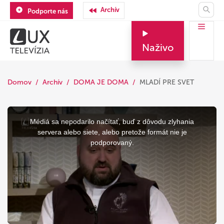
Archív
Podporte nás
Naživo
Domov
Archív
DOMA JE DOMA
MLADÍ PRE SVET
This
is
a
Médiá sa nepodarilo načítať, buď z dôvodu zlyhania
modal
window.
servera alebo siete, alebo pretože formát nie je
podporovaný.