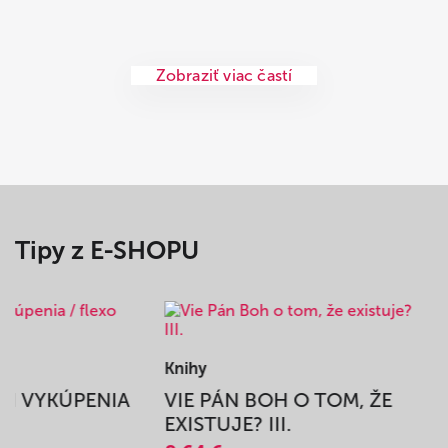
Zobraziť viac častí
Tipy z E-SHOPU
Knihy
BEH VYKÚPENIA
VIE PÁN BOH O TOM, ŽE
A
EXISTUJE? III.