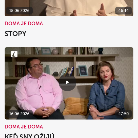
18.06.2026
46:14
DOMA JE DOMA
STOPY
16.06.2026
47:50
DOMA JE DOMA
KEĎ SNY OŽIJÚ