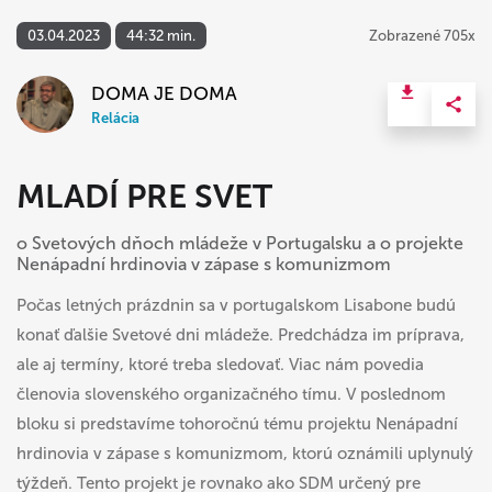
03.04.2023
44:32 min.
Zobrazené 705x
DOMA JE DOMA
Relácia
MLADÍ PRE SVET
o Svetových dňoch mládeže v Portugalsku a o projekte
Nenápadní hrdinovia v zápase s komunizmom
Počas letných prázdnin sa v portugalskom Lisabone budú
konať ďalšie Svetové dni mládeže. Predchádza im príprava,
ale aj termíny, ktoré treba sledovať. Viac nám povedia
členovia slovenského organizačného tímu. V poslednom
bloku si predstavíme tohoročnú tému projektu Nenápadní
hrdinovia v zápase s komunizmom, ktorú oznámili uplynulý
týždeň. Tento projekt je rovnako ako SDM určený pre