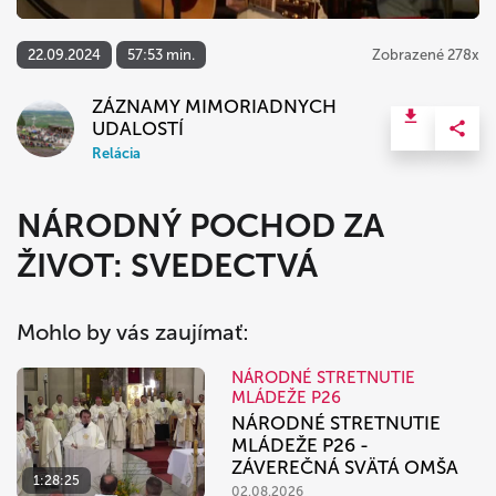
22.09.2024
57:53 min.
Zobrazené 278x
ZÁZNAMY MIMORIADNYCH
UDALOSTÍ
Relácia
NÁRODNÝ POCHOD ZA
ŽIVOT: SVEDECTVÁ
Mohlo by vás zaujímať:
NÁRODNÉ STRETNUTIE
MLÁDEŽE P26
NÁRODNÉ STRETNUTIE
MLÁDEŽE P26 -
ZÁVEREČNÁ SVÄTÁ OMŠA
1:28:25
02.08.2026