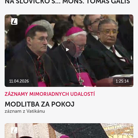
NA SLOVÍČKO S... MONS. TOMÁŠ GALIS
11.04.2026
1:25:14
ZÁZNAMY MIMORIADNYCH UDALOSTÍ
MODLITBA ZA POKOJ
záznam z Vatikánu