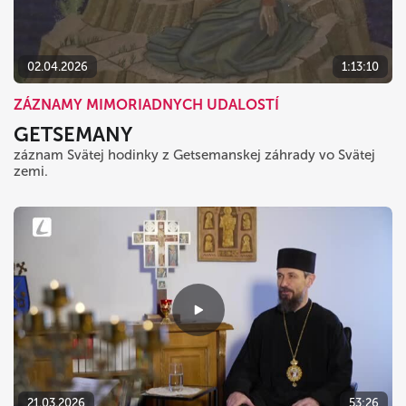
02.04.2026
1:13:10
ZÁZNAMY MIMORIADNYCH UDALOSTÍ
GETSEMANY
záznam Svätej hodinky z Getsemanskej záhrady vo Svätej
zemi.
21.03.2026
53:26