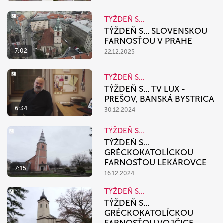
TÝŽDEŇ S...
TÝŽDEŇ S... SLOVENSKOU
FARNOSŤOU V PRAHE
7:02
22.12.2025
TÝŽDEŇ S...
TÝŽDEŇ S... TV LUX -
PREŠOV, BANSKÁ BYSTRICA
6:34
30.12.2024
TÝŽDEŇ S...
TÝŽDEŇ S...
GRÉCKOKATOLÍCKOU
FARNOSŤOU LEKÁROVCE
7:15
16.12.2024
TÝŽDEŇ S...
TÝŽDEŇ S...
GRÉCKOKATOLÍCKOU
FARNOSŤOU VOJČICE