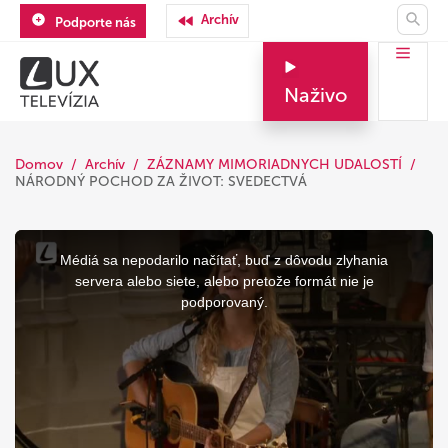
Archív
Podporte nás
Naživo
Domov
Archív
ZÁZNAMY MIMORIADNYCH UDALOSTÍ
NÁRODNÝ POCHOD ZA ŽIVOT: SVEDECTVÁ
This
is
a
Médiá sa nepodarilo načítať, buď z dôvodu zlyhania
modal
window.
servera alebo siete, alebo pretože formát nie je
podporovaný.