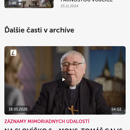
5:48
25.11.2024
Ďalšie časti v archíve
18.05.2026
54:02
ZÁZNAMY MIMORIADNYCH UDALOSTÍ