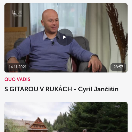
14.11.2021
28:57
QUO VADIS
S GITAROU V RUKÁCH - Cyril Jančišin