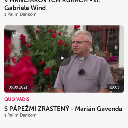
V HRNČIAROVÝCH RUKÁCH - sr.
Gabriela Wind
s Palim Dankom
05.09.2021
29:03
QUO VADIS
S PÁPEŽMI ZRASTENÝ - Marián Gavenda
s Palim Dankom