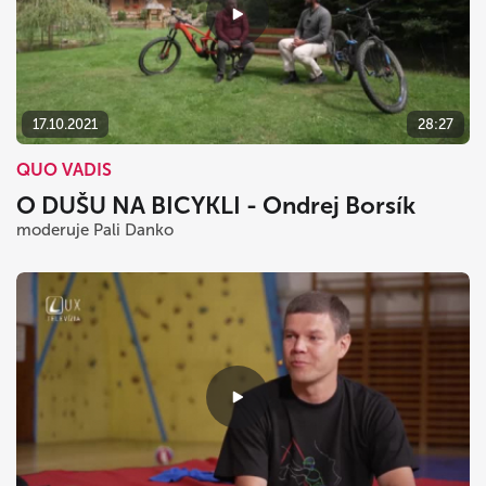
17.10.2021
28:27
QUO VADIS
O DUŠU NA BICYKLI - Ondrej Borsík
moderuje Pali Danko