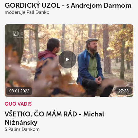
GORDICKÝ UZOL - s Andrejom Darmom
moderuje Pali Danko
09.01.2022
27:28
QUO VADIS
VŠETKO, ČO MÁM RÁD - Michal
Nižnánsky
S Palim Dankom