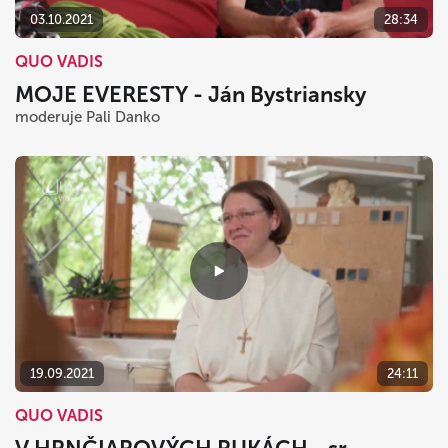
03.10.2021
28:34
QUO VADIS
MOJE EVERESTY - Ján Bystriansky
moderuje Pali Danko
19.09.2021
24:11
QUO VADIS