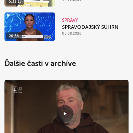
5:33:15
SPRÁVY
SPRAVODAJSKÝ SÚHRN
05.08.2026
20:36
Ďalšie časti v archíve