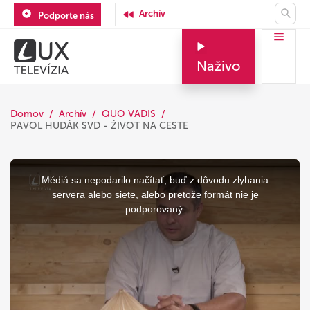
Archív
Podporte nás
Naživo
Domov
Archív
QUO VADIS
PAVOL HUDÁK SVD - ŽIVOT NA CESTE
This
is
a
Médiá sa nepodarilo načítať, buď z dôvodu zlyhania
modal
window.
servera alebo siete, alebo pretože formát nie je
podporovaný.