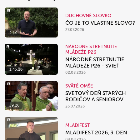
DUCHOVNÉ SLOVKO
ČO JE TO VLASTNE SLOVO?
27.07.2026
3:12
NÁRODNÉ STRETNUTIE
MLÁDEŽE P26
NÁRODNÉ STRETNUTIE
MLÁDEŽE P26 - SVIEŤ
1:45:26
02.08.2026
SVÄTÉ OMŠE
SVETOVÝ DEŇ STARÝCH
RODIČOV A SENIOROV
59:26
26.07.2026
MLADIFEST
MLADIFEST 2026, 3. DEŇ
04.08.2026