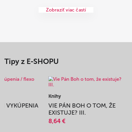
Zobraziť viac častí
Tipy z E-SHOPU
Knihy
BEH VYKÚPENIA
VIE PÁN BOH O TOM, ŽE
A
EXISTUJE? III.
8,64 €