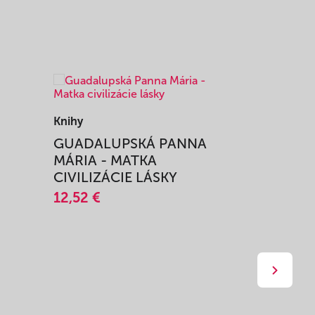
Knihy
Knihy
I
GUADALUPSKÁ PANNA
ZAŽIŤ M
MÁRIA - MATKA
SPRIEVO
CIVILIZÁCIE LÁSKY
12,51 €
12,52 €