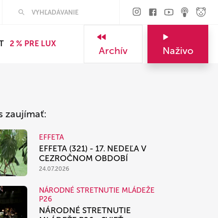
Hľadať
T
2 % PRE LUX
Archív
Naživo
s zaujímať:
EFFETA
EFFETA (321) - 17. NEDEĽA V
CEZROČNOM OBDOBÍ
24.07.2026
NÁRODNÉ STRETNUTIE MLÁDEŽE
P26
NÁRODNÉ STRETNUTIE