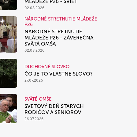
MLÁDEŽE P26 - SVIEŤ
02.08.2026
NÁRODNÉ STRETNUTIE MLÁDEŽE
P26
NÁRODNÉ STRETNUTIE
MLÁDEŽE P26 - ZÁVEREČNÁ
SVÄTÁ OMŠA
02.08.2026
DUCHOVNÉ SLOVKO
ČO JE TO VLASTNE SLOVO?
27.07.2026
SVÄTÉ OMŠE
SVETOVÝ DEŇ STARÝCH
RODIČOV A SENIOROV
26.07.2026