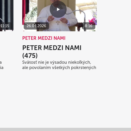
11:15
26.04.2026
8:16
PETER MEDZI NAMI
PETER MEDZI NAMI
(475)
a
Svätosť nie je výsadou niekoľkých,
ia
ale povolaním všetkých pokrstených