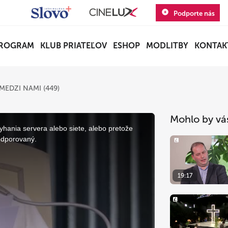
Podporte nás
ROGRAM
KLUB PRIATEĽOV
ESHOP
MODLITBY
KONTAK
MEDZI NAMI (449)
Mohlo by vá
yhania servera alebo siete, alebo pretože
odporovaný.
19:17