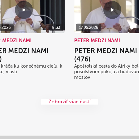
5.2026
8:33
17.05.2026
R MEDZI NAMI
PETER MEDZI NAMI
ER MEDZI NAMI
PETER MEDZI NAMI
)
(476)
 kráča ku konečnému cieľu, k
Apoštolská cesta do Afriky bol
ej vlasti
posolstvom pokoja a budovan
mostov
Zobraziť viac častí