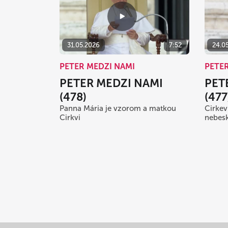
31.05.2026
7:52
24.0
PETER MEDZI NAMI
PETE
PETER MEDZI NAMI
PET
(478)
(477
Panna Mária je vzorom a matkou
Cirkev
Cirkvi
nebesk