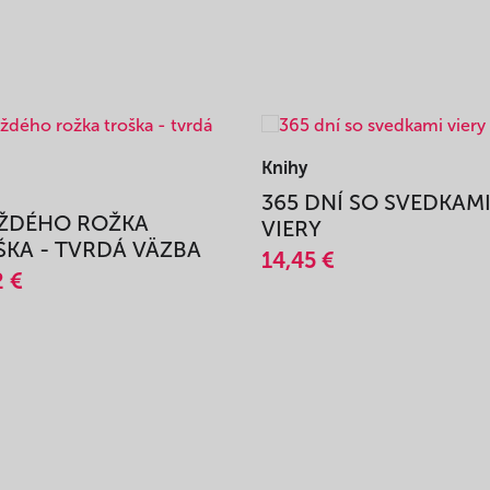
Knihy
365 DNÍ SO SVEDKAM
AŽDÉHO ROŽKA
VIERY
KA - TVRDÁ VÄZBA
14,45 €
2 €