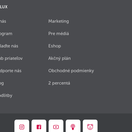
 LUX
nás
Marketing
ogram
Pre médiá
laďte nás
Eshop
ub priateľov
Akčný plán
dporte nás
Obchodné podmienky
og
2 percentá
dlitby