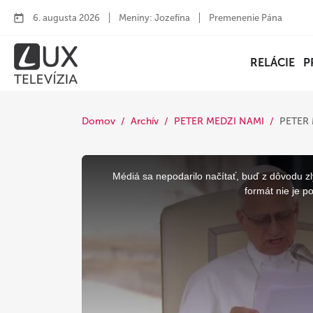
6. augusta 2026
Meniny: Jozefína
Premenenie Pána
RELÁCIE
P
Domov
Archív
PETER MEDZI NAMI
PETER 
This
is
a
Médiá sa nepodarilo načítať, buď z dôvodu zl
modal
window.
formát nie je p