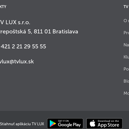
KTY
TV
O 
V LUX s.r.o.
repoštská 5, 811 01 Bratislava
Pr
Na
421 2 21 29 55 55
Kl
vlux@tvlux.sk
Po
Bl
Mo
Stiahnuť aplikáciu TV LUX