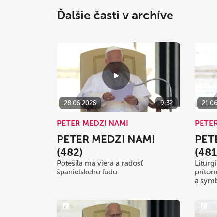
Ďalšie časti v archíve
28.06.2026
9:32
21.0
PETER MEDZI NAMI
PETE
PETER MEDZI NAMI
PET
(482)
(481
Potešila ma viera a radosť
Liturg
španielskeho ľudu
prítom
a sym