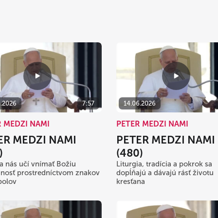
6.2026
7:57
14.06.2026
R MEDZI NAMI
PETER MEDZI NAMI
ER MEDZI NAMI
PETER MEDZI NAMI
)
(480)
ia nás učí vnímať Božiu
Liturgia, tradícia a pokrok sa
nosť prostredníctvom znakov
dopĺňajú a dávajú rásť životu
bolov
kresťana