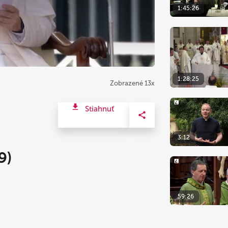
1:45:26
1:28:25
Zobrazené 13x
Stiahnuť
3:12
9)
59:26