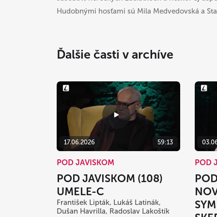
Hudobnými hosťami sú Mila Medvedovská a Stan
Ďalšie časti v archíve
17.06.2026
59:13
03.0
POD JAVISKOM
POD 
POD JAVISKOM (108)
POD
UMELE-C
NOV
František Lipták, Lukáš Latinák,
SYM
Dušan Havrilla, Radoslav Lakoštík