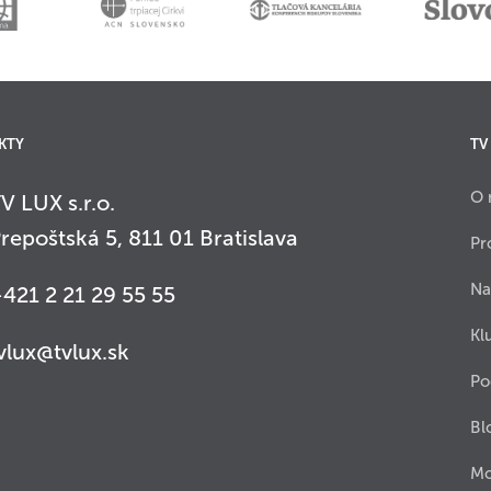
KTY
TV
O 
V LUX s.r.o.
repoštská 5, 811 01 Bratislava
Pr
Na
421 2 21 29 55 55
Kl
vlux@tvlux.sk
Po
Bl
Mo