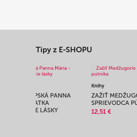
Tipy z E-SHOPU
Knihy
Knihy
ANNA
ZAŽIŤ MEDŽUGORIE -
KOM
SPRIEVODCA PÚTNIKA
DON 
Y
12,51 €
17,8