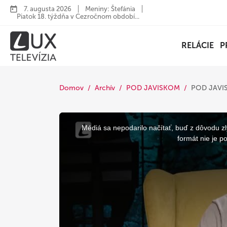
7. augusta 2026
Meniny: Štefánia
Piatok 18. týždňa v Cezročnom období...
RELÁCIE
P
Domov
Archív
POD JAVISKOM
POD JAVIS
This
is
a
Médiá sa nepodarilo načítať, buď z dôvodu zl
modal
window.
formát nie je p