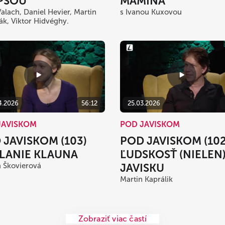
PSOU
MAMINA
Valach, Daniel Hevier, Martin
s Ivanou Kuxovou
k, Viktor Hidvéghy.
4.2026
56:12
25.03.2026
JAVISKOM
POD JAVISKOM
 JAVISKOM (103)
POD JAVISKOM (102
LANIE KLAUNA
ĽUDSKOSŤ (NIELEN
 Škovierová
JAVISKU
Martin Kaprálik
Zobraziť viac častí