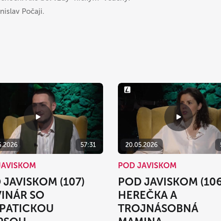
islav Počaji.
6.2026
57:31
20.05.2026
JAVISKOM
POD JAVISKOM
 JAVISKOM (107)
POD JAVISKOM (106
INÁR SO
HEREČKA A
PATICKOU
TROJNÁSOBNÁ