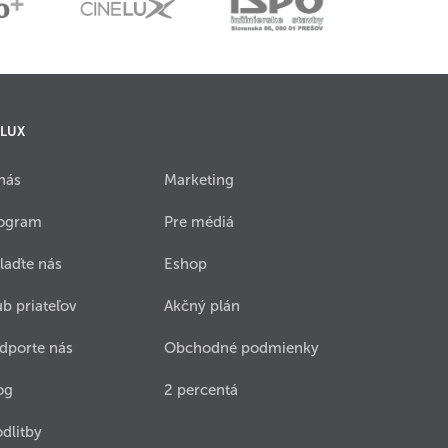
 LUX
nás
Marketing
ogram
Pre médiá
laďte nás
Eshop
ub priateľov
Akčný plán
dporte nás
Obchodné podmienky
og
2 percentá
dlitby