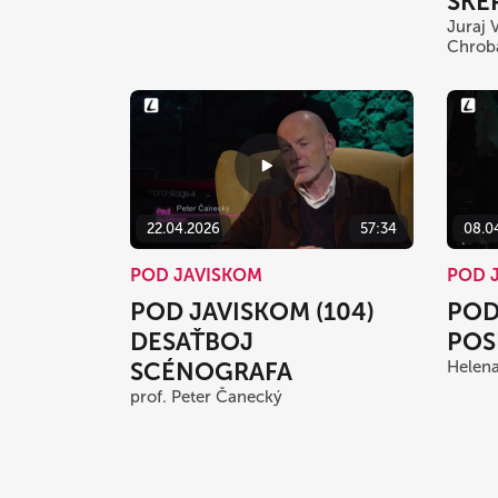
SKE
Juraj 
Chrobá
22.04.2026
57:34
08.0
POD JAVISKOM
POD 
POD JAVISKOM (104)
POD
DESAŤBOJ
POS
SCÉNOGRAFA
Helena
prof. Peter Čanecký