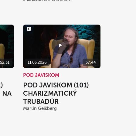
52:31
11.03.2026
57:44
POD JAVISKOM
)
POD JAVISKOM (101)
) NA
CHARIZMATICKÝ
TRUBADÚR
Martin Geišberg