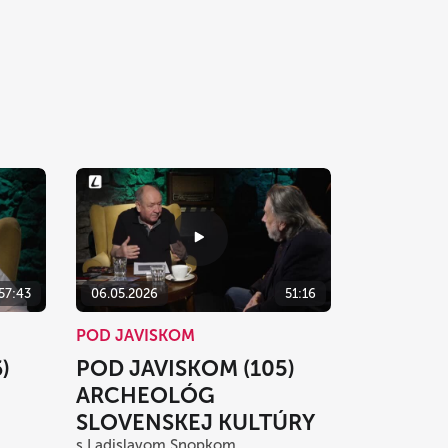
57:43
06.05.2026
51:16
POD JAVISKOM
)
POD JAVISKOM (105)
ARCHEOLÓG
SLOVENSKEJ KULTÚRY
s Ladislavom Snopkom