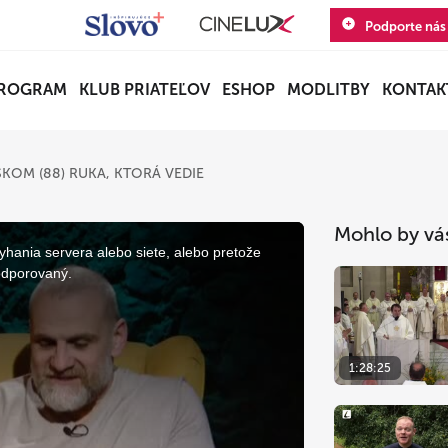
Podporte nás
ROGRAM
KLUB PRIATEĽOV
ESHOP
MODLITBY
KONTAK
KOM (88) RUKA, KTORÁ VEDIE
Mohlo by vá
yhania servera alebo siete, alebo pretože
odporovaný.
1:28:25