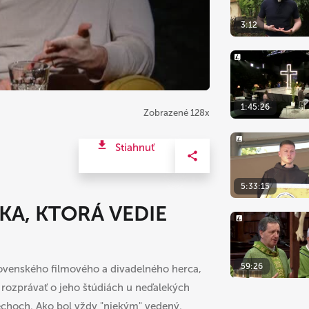
3:12
1:45:26
Zobrazené 128x
Stiahnuť
5:33:15
KA, KTORÁ VEDIE
59:26
slovenského filmového a divadelného herca,
rozprávať o jeho štúdiách u neďalekých
echoch. Ako bol vždy "niekým" vedený.