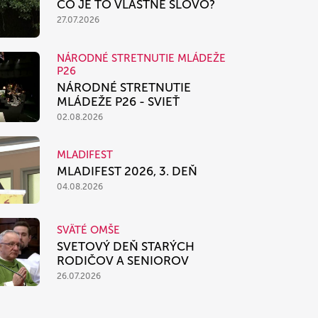
ČO JE TO VLASTNE SLOVO?
27.07.2026
NÁRODNÉ STRETNUTIE MLÁDEŽE
P26
NÁRODNÉ STRETNUTIE
MLÁDEŽE P26 - SVIEŤ
02.08.2026
MLADIFEST
MLADIFEST 2026, 3. DEŇ
04.08.2026
SVÄTÉ OMŠE
SVETOVÝ DEŇ STARÝCH
RODIČOV A SENIOROV
26.07.2026