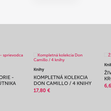
Knihy
ŽIVOT V PLNOSTI - 7
PLETNÁ KOLEKCIA
KROKOV
CAMILLO / 4 KNIHY
6,69 €
0 €