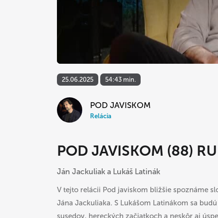
25.06.2025
54:43 min.
POD JAVISKOM
Relácia
POD JAVISKOM (88) RU
Ján Jackuliak a Lukáš Latinák
V tejto relácii Pod javiskom bližšie spoznáme 
Jána Jackuliaka. S Lukášom Latinákom sa budú 
susedov, hereckých začiatkoch a neskôr aj úsp