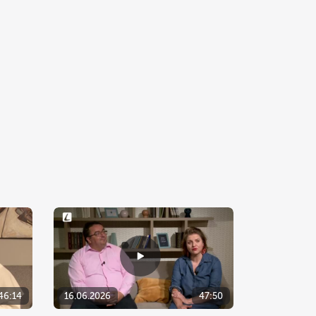
46:14
16.06.2026
47:50