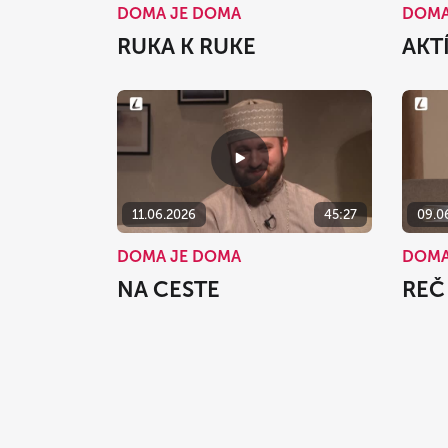
DOMA JE DOMA
DOMA
RUKA K RUKE
AKT
11.06.2026
45:27
09.0
DOMA JE DOMA
DOMA
NA CESTE
REČ