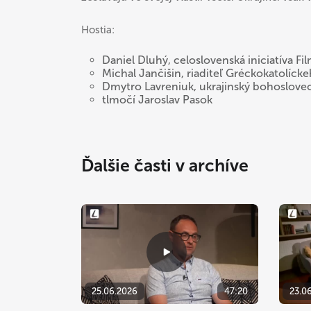
Hostia:
Daniel Dluhý, celoslovenská iniciatíva F
Michal Jančišin, riaditeľ Gréckokatolíc
Dmytro Lavreniuk, ukrajinský bohoslove
tlmočí Jaroslav Pasok
Ďalšie časti v archíve
25.06.2026
47:20
23.0