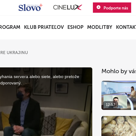
Podporte nás
ROGRAM
KLUB PRIATEĽOV
ESHOP
MODLITBY
KONTAK
RE UKRAJINU
Mohlo by vá
yhania servera alebo siete, alebo pretože
odporovaný.
12:57