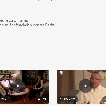
ilmom za Ukrajinu
keho mládežníckeho centra Bárka
c
6.2026
45:30
18.06.2026