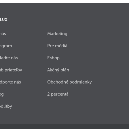
 LUX
nás
Marketing
ogram
Pre médiá
laďte nás
Eshop
ub priateľov
Akčný plán
dporte nás
Obchodné podmienky
og
2 percentá
dlitby