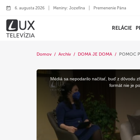
6. augusta 2026
Meniny: Jozefína
Premenenie Pána
RELÁCIE
P
Domov
Archív
DOMA JE DOMA
POMOC P
This
is
a
Médiá sa nepodarilo načítať, buď z dôvodu zl
modal
window.
formát nie je p