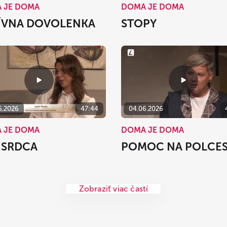
 JE DOMA
DOMA JE DOMA
ÍVNA DOVOLENKA
STOPY
6.2026
47:44
04.06.2026
 JE DOMA
DOMA JE DOMA
 SRDCA
POMOC NA POLCE
Zobraziť viac častí