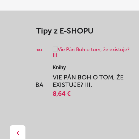
Tipy z E-SHOPU
Knihy
Knihy
TAJOMSTVO SNOV
Z K
14,45 €
TROŠ
12,5