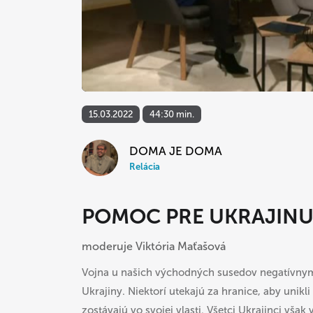
15.03.2022
44:30 min.
DOMA JE DOMA
Relácia
POMOC PRE UKRAJIN
moderuje Viktória Maťašová
Vojna u našich východných susedov negatívny
Ukrajiny. Niektorí utekajú za hranice, aby unik
zostávajú vo svojej vlasti. Všetci Ukrajinci vš