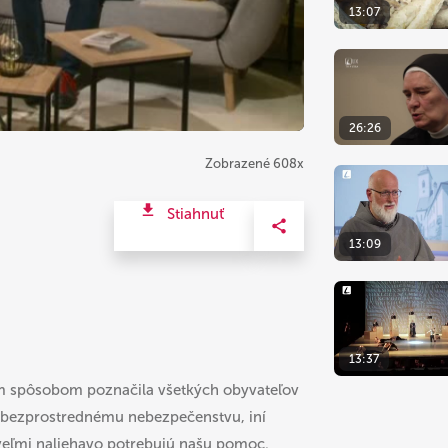
13:07
26:26
Zobrazené 608x
Stiahnuť
13:09
U
13:37
m spôsobom poznačila všetkých obyvateľov
li bezprostrednému nebezpečenstvu, iní
ak veľmi naliehavo potrebujú našu pomoc.