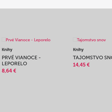
Knihy
365 DNÍ SO SVEDKAM
AŽDÉHO ROŽKA
VIERY
KA - TVRDÁ VÄZBA
14,45 €
2 €