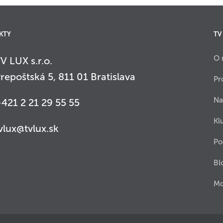
KTY
TV
O 
V LUX s.r.o.
repoštská 5, 811 01 Bratislava
Pr
Na
421 2 21 29 55 55
Kl
vlux@tvlux.sk
Po
Bl
Mo