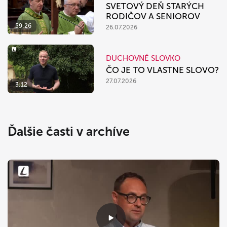
SVETOVÝ DEŇ STARÝCH
RODIČOV A SENIOROV
59:26
26.07.2026
DUCHOVNÉ SLOVKO
ČO JE TO VLASTNE SLOVO?
27.07.2026
3:12
Ďalšie časti v archíve