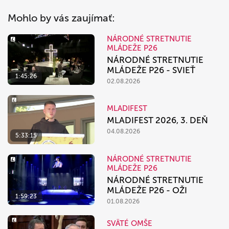
Mohlo by vás zaujímať:
NÁRODNÉ STRETNUTIE
MLÁDEŽE P26
NÁRODNÉ STRETNUTIE
MLÁDEŽE P26 - SVIEŤ
1:45:26
02.08.2026
MLADIFEST
MLADIFEST 2026, 3. DEŇ
04.08.2026
5:33:15
NÁRODNÉ STRETNUTIE
MLÁDEŽE P26
NÁRODNÉ STRETNUTIE
MLÁDEŽE P26 - OŽI
1:59:23
01.08.2026
SVÄTÉ OMŠE