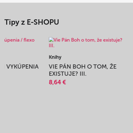
Tipy z E-SHOPU
Knihy
BEH VYKÚPENIA
VIE PÁN BOH O TOM, ŽE
A
EXISTUJE? III.
8,64 €