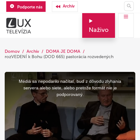
Archív
Podporte nás
Naživo
Domov
Archív
DOMA JE DOMA
rozVEDENÍ k Bohu (DOD 665) pastorácia rozvedených
This
is
a
Médiá sa nepodarilo načítať, buď z dôvodu zlyhania
modal
window.
servera alebo siete, alebo pretože formát nie je
podporovaný.