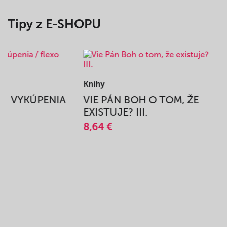
Tipy z E-SHOPU
Knihy
BEH VYKÚPENIA
VIE PÁN BOH O TOM, ŽE
A
EXISTUJE? III.
8,64 €