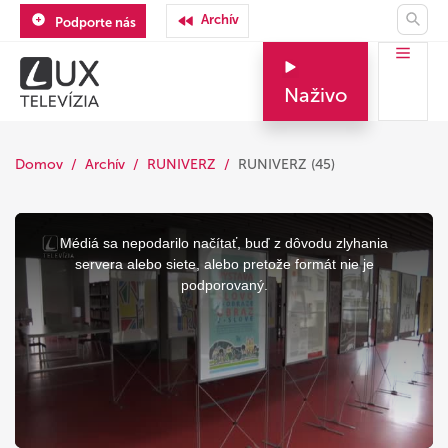
Archív
Podporte nás
Naživo
Domov
Archív
RUNIVERZ
RUNIVERZ (45)
This
is
a
Médiá sa nepodarilo načítať, buď z dôvodu zlyhania
modal
window.
servera alebo siete, alebo pretože formát nie je
podporovaný.