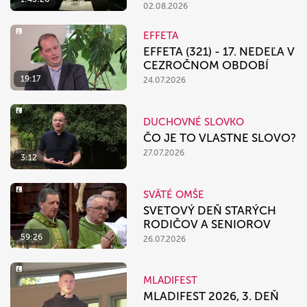
02.08.2026
EFFETA
EFFETA (321) - 17. NEDEĽA V
CEZROČNOM OBDOBÍ
19:17
24.07.2026
DUCHOVNÉ SLOVKO
ČO JE TO VLASTNE SLOVO?
27.07.2026
3:12
SVÄTÉ OMŠE
SVETOVÝ DEŇ STARÝCH
RODIČOV A SENIOROV
59:26
26.07.2026
MLADIFEST
MLADIFEST 2026, 3. DEŇ