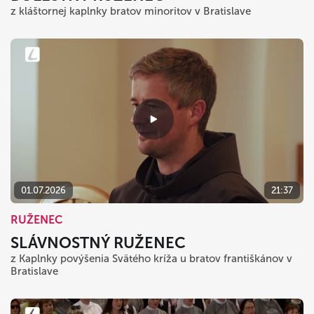
z kláštornej kaplnky bratov minoritov v Bratislave
01.07.2026
21:37
RUŽENEC
SLÁVNOSTNÝ RUŽENEC
z Kaplnky povýšenia Svätého kríža u bratov františkánov v
Bratislave