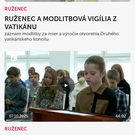
RUŽENEC
RUŽENEC A MODLITBOVÁ VIGÍLIA Z
VATIKÁNU
záznam modlitby za mier a výročie otvorenia Druhého
vatikánskeho koncilu
07.10.2025
44:02
RUŽENEC