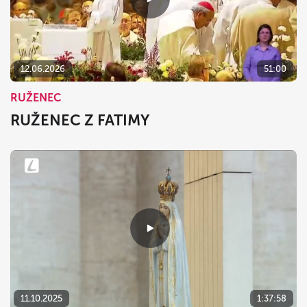
12.06.2026
51:00
RUŽENEC
RUŽENEC Z FATIMY
11.10.2025
1:37:58