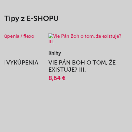
Tipy z E-SHOPU
Knihy
BEH VYKÚPENIA
VIE PÁN BOH O TOM, ŽE
A
EXISTUJE? III.
8,64 €