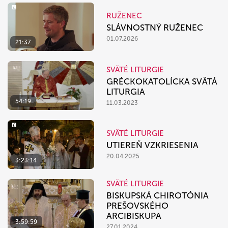
RUŽENEC
SLÁVNOSTNÝ RUŽENEC
01.07.2026
21:37
SVÄTÉ LITURGIE
GRÉCKOKATOLÍCKA SVÄTÁ
LITURGIA
54:19
11.03.2023
SVÄTÉ LITURGIE
UTIEREŇ VZKRIESENIA
20.04.2025
3:23:14
SVÄTÉ LITURGIE
BISKUPSKÁ CHIROTÓNIA
PREŠOVSKÉHO
ARCIBISKUPA
3:59:59
27.01.2024