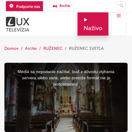
Archív
Podporte nás
Naživo
Domov
Archív
RUŽENEC
RUŽENEC SVETLA
This
is
a
Médiá sa nepodarilo načítať, buď z dôvodu zlyhania
modal
window.
servera alebo siete, alebo pretože formát nie je
podporovaný.