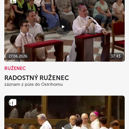
27.06.2026
37:43
RUŽENEC
RADOSTNÝ RUŽENEC
záznam z púte do Ostrihomu