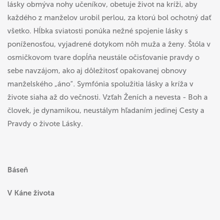
lásky obmýva nohy učeníkov, obetuje život na kríži, aby
každého z manželov urobil perlou, za ktorú bol ochotný dať
všetko. Hĺbka sviatosti ponúka nežné spojenie lásky s
poníženosťou, vyjadrené dotykom nôh muža a ženy. Štóla v
osmičkovom tvare dopĺňa neustále očisťovanie pravdy o
sebe navzájom, ako aj dôležitosť opakovanej obnovy
manželského „áno“. Symfónia spolužitia lásky a kríža v
živote siaha až do večnosti. Vzťah Ženích a nevesta - Boh a
človek, je dynamikou, neustálym hľadaním jedinej Cesty a
Pravdy o živote Lásky.
Báseň
V Káne života