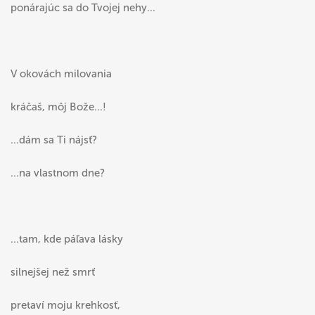
ponárajúc sa do Tvojej nehy...
V okovách milovania
kráčaš, môj Bože...!
...dám sa Ti nájsť?
...na vlastnom dne?
...tam, kde páľava lásky
silnejšej než smrť
pretaví moju krehkosť,