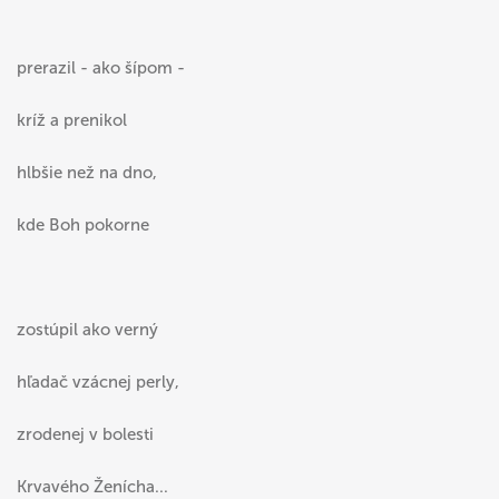
prerazil - ako šípom -
kríž a prenikol
hlbšie než na dno,
kde Boh pokorne
zostúpil ako verný
hľadač vzácnej perly,
zrodenej v bolesti
Krvavého Ženícha...