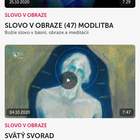
25.10.2020
7:29
SLOVO V OBRAZE
SLOVO V OBRAZE (47) MODLITBA
Božie slovo v básni, obraze a meditácii
04.10.2020
7:47
SLOVO V OBRAZE
SVÄTÝ SVORAD