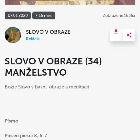
07.01.2020
7:16 min.
Zobrazené 1636x
SLOVO V OBRAZE
Relácia
SLOVO V OBRAZE (34)
MANŽELSTVO
Božie Slovo v básni, obraze a meditácii
Písmo
Pieseň piesní 8, 6-7