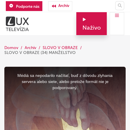
Archív
Podporte nás
Naživo
Domov
Archív
SLOVO V OBRAZE
SLOVO V OBRAZE (34) MANŽELSTVO
This
is
a
Médiá sa nepodarilo načítať, buď z dôvodu zlyhania
modal
window.
servera alebo siete, alebo pretože formát nie je
podporovaný.