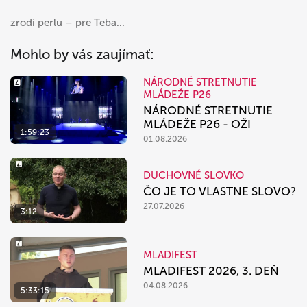
zrodí perlu – pre Teba...
Mohlo by vás zaujímať:
NÁRODNÉ STRETNUTIE
MLÁDEŽE P26
NÁRODNÉ STRETNUTIE
MLÁDEŽE P26 - OŽI
1:59:23
01.08.2026
DUCHOVNÉ SLOVKO
ČO JE TO VLASTNE SLOVO?
27.07.2026
3:12
MLADIFEST
MLADIFEST 2026, 3. DEŇ
04.08.2026
5:33:15