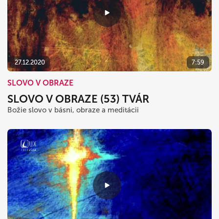
27.12.2020
7:59
SLOVO V OBRAZE
SLOVO V OBRAZE (53) TVÁR
Božie slovo v básni, obraze a meditácii