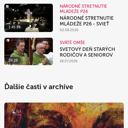
NÁRODNÉ STRETNUTIE
MLÁDEŽE P26
NÁRODNÉ STRETNUTIE
MLÁDEŽE P26 - SVIEŤ
1:45:26
02.08.2026
SVÄTÉ OMŠE
SVETOVÝ DEŇ STARÝCH
RODIČOV A SENIOROV
59:26
26.07.2026
Ďalšie časti v archíve