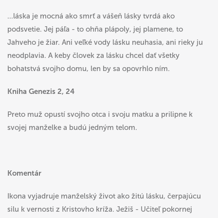
...láska je mocná ako smrť a vášeň lásky tvrdá ako
podsvetie. Jej páľa - to ohňa plápoly, jej plamene, to
Jahveho je žiar. Ani veľké vody lásku neuhasia, ani rieky ju
neodplavia. A keby človek za lásku chcel dať všetky
bohatstvá svojho domu, len by sa opovrhlo ním.
Kniha Genezis 2, 24
Preto muž opustí svojho otca i svoju matku a prilipne k
svojej manželke a budú jedným telom.
Komentár
Ikona vyjadruje manželský život ako žitú lásku, čerpajúcu
silu k vernosti z Kristovho kríža. Ježiš - Učiteľ pokornej