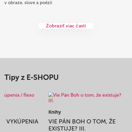
v obraze, slove a poézii
Zobraziť viac častí
Tipy z E-SHOPU
Knihy
BEH VYKÚPENIA
VIE PÁN BOH O TOM, ŽE
A
EXISTUJE? III.