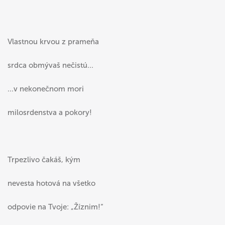
Vlastnou krvou z prameňa
srdca obmývaš nečistú...
...v nekonečnom mori
milosrdenstva a pokory!
Trpezlivo čakáš, kým
nevesta hotová na všetko
odpovie na Tvoje: „Žíznim!“