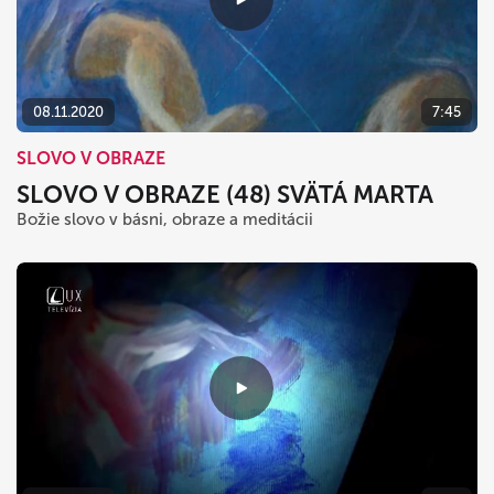
08.11.2020
7:45
SLOVO V OBRAZE
SLOVO V OBRAZE (48) SVÄTÁ MARTA
Božie slovo v básni, obraze a meditácii