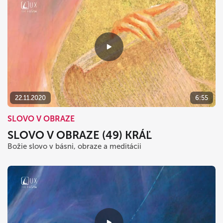
22.11.2020
6:55
SLOVO V OBRAZE
SLOVO V OBRAZE (49) KRÁĽ
Božie slovo v básni, obraze a meditácii