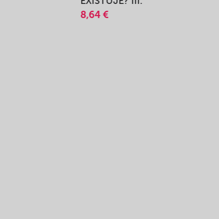
A
EXISTUJE? III.
8,64 €