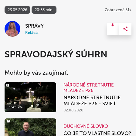
23.05.2026
20:33 min.
Zobrazené 51x
SPRÁVY
Relácia
SPRAVODAJSKÝ SÚHRN
Mohlo by vás zaujímať:
NÁRODNÉ STRETNUTIE
MLÁDEŽE P26
NÁRODNÉ STRETNUTIE
MLÁDEŽE P26 - SVIEŤ
1:45:26
02.08.2026
DUCHOVNÉ SLOVKO
ČO JE TO VLASTNE SLOVO?