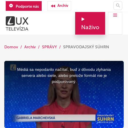
Archív
Podporte nás
Naživo
Domov
Archív
SPRÁVY
SPRAVODAJSKÝ SÚHRN
This
is
a
Médiá sa nepodarilo načítať, buď z dôvodu zlyhania
modal
window.
servera alebo siete, alebo pretože formát nie je
podporovaný.