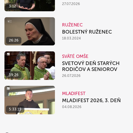
27.07.2026
3:12
RUŽENEC
BOLESTNÝ RUŽENEC
18.03.2024
26:26
SVÄTÉ OMŠE
SVETOVÝ DEŇ STARÝCH
RODIČOV A SENIOROV
59:26
26.07.2026
MLADIFEST
MLADIFEST 2026, 3. DEŇ
04.08.2026
5:33:15