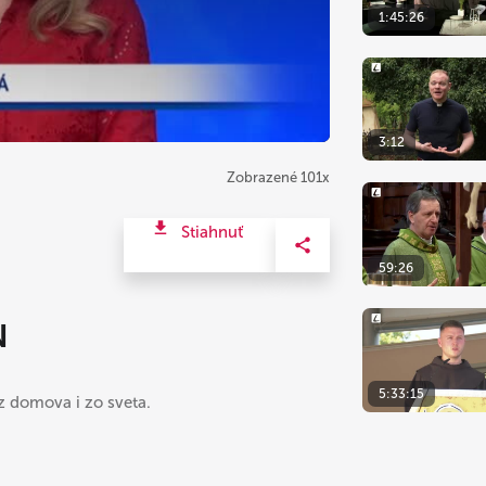
1:45:26
3:12
Zobrazené 101x
Stiahnuť
59:26
N
5:33:15
 z domova i zo sveta.