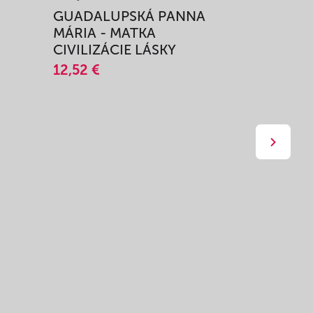
I
GUADALUPSKÁ PANNA
ZAŽIŤ M
MÁRIA - MATKA
SPRIEVO
CIVILIZÁCIE LÁSKY
12,51 €
12,52 €