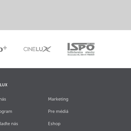
 LUX
nás
Marketing
ogram
Pre médiá
laďte nás
Eshop