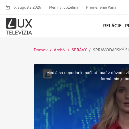
6. augusta 2026
Meniny: Jozefína
Premenenie Pána
RELÁCIE
P
Domov
Archív
SPRÁVY
SPRAVODAJSKÝ 
This
is
a
Médiá sa nepodarilo načítať, buď z dôvodu zl
modal
window.
formát nie je p