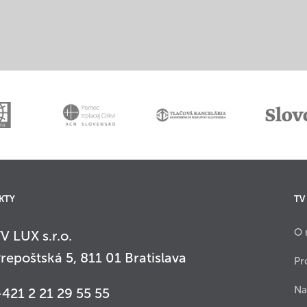
KTY
TV
O 
V LUX s.r.o.
repoštská 5, 811 01 Bratislava
Pr
Na
421 2 21 29 55 55