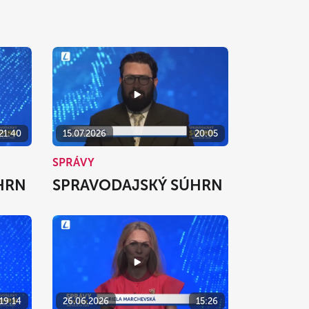
21:40
15.07.2026
20:05
SPRÁVY
HRN
SPRAVODAJSKÝ SÚHRN
19:14
26.06.2026
15:26