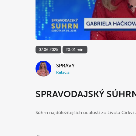
07.06.2025
20:01 min.
SPRÁVY
Relácia
SPRAVODAJSKÝ SÚHR
Súhrn najdôležitejších udalostí zo života Cirkvi