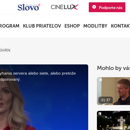
Podporte nás
ROGRAM
KLUB PRIATEĽOV
ESHOP
MODLITBY
KONTAK
SÚHRN
Mohlo by vá
yhania servera alebo siete, alebo pretože
odporovaný.
21:37