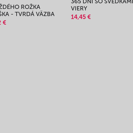
365 DNÍ SO SVEDKAM
AŽDÉHO ROŽKA
VIERY
KA - TVRDÁ VÄZBA
14,45 €
2 €