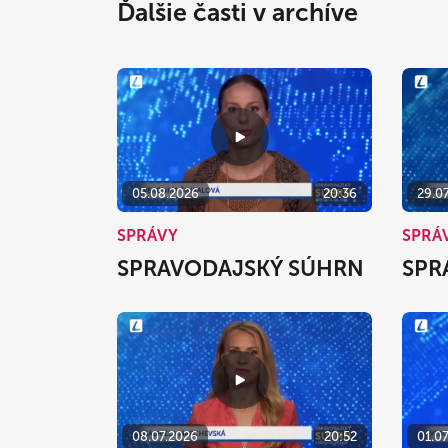
Ďalšie časti v archíve
05.08.2026
20:36
29.0
SPRÁVY
SPRÁ
SPRAVODAJSKÝ SÚHRN
SPR
08.07.2026
20:52
01.0