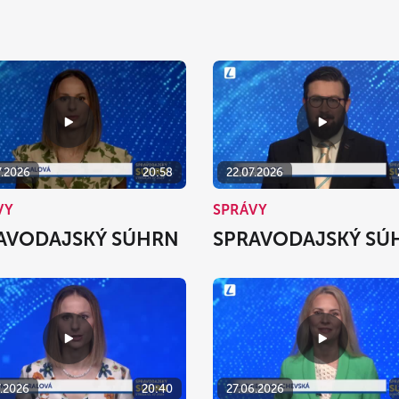
7.2026
20:58
22.07.2026
VY
SPRÁVY
AVODAJSKÝ SÚHRN
SPRAVODAJSKÝ SÚ
7.2026
20:40
27.06.2026