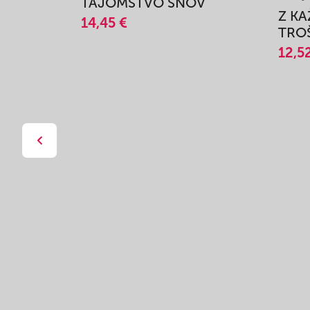
TAJOMSTVO SNOV
Z K
14,45 €
TROŠ
12,5