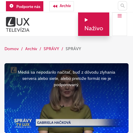
Archív
Podporte nás
Naživo
Domov
Archív
SPRÁVY
SPRÁVY
This
is
a
Médiá sa nepodarilo načítať, buď z dôvodu zlyhania
modal
window.
servera alebo siete, alebo pretože formát nie je
podporovaný.