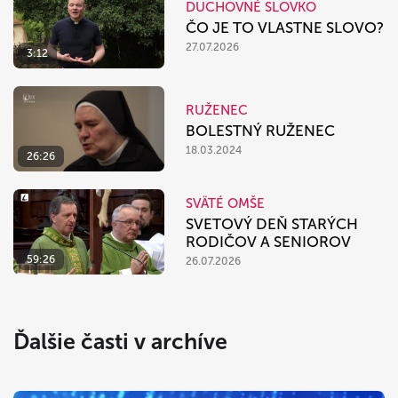
DUCHOVNÉ SLOVKO
ČO JE TO VLASTNE SLOVO?
27.07.2026
3:12
RUŽENEC
BOLESTNÝ RUŽENEC
18.03.2024
26:26
SVÄTÉ OMŠE
SVETOVÝ DEŇ STARÝCH
RODIČOV A SENIOROV
59:26
26.07.2026
Ďalšie časti v archíve