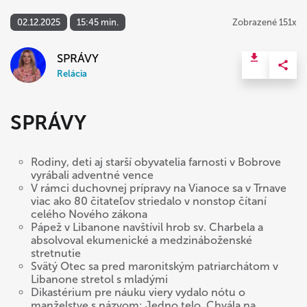
02.12.2025
15:45 min.
Zobrazené 151x
SPRÁVY
Relácia
SPRÁVY
Rodiny, deti aj starší obyvatelia farnosti v Bobrove
vyrábali adventné vence
V rámci duchovnej prípravy na Vianoce sa v Trnave
viac ako 80 čitateľov striedalo v nonstop čítaní
celého Nového zákona
Pápež v Libanone navštívil hrob sv. Charbela a
absolvoval ekumenické a medzináboženské
stretnutie
Svätý Otec sa pred maronitským patriarchátom v
Libanone stretol s mladými
Dikastérium pre náuku viery vydalo nótu o
manželstve s názvom: Jedno telo. Chvála na