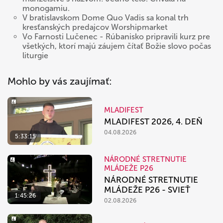
monogamiu.
V bratislavskom Dome Quo Vadis sa konal trh
kresťanských predajcov Worshipmarket
Vo Farnosti Lučenec - Rúbanisko pripravili kurz pre
všetkých, ktorí majú záujem čítať Božie slovo počas
liturgie
Mohlo by vás zaujímať:
MLADIFEST
MLADIFEST 2026, 4. DEŇ
04.08.2026
5:33:15
NÁRODNÉ STRETNUTIE
MLÁDEŽE P26
NÁRODNÉ STRETNUTIE
MLÁDEŽE P26 - SVIEŤ
1:45:26
02.08.2026