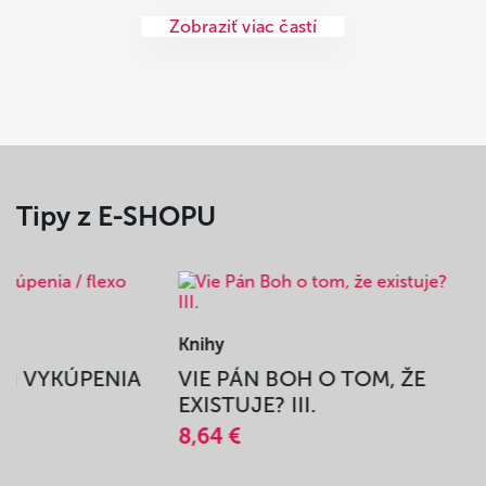
Zobraziť viac častí
Tipy z E-SHOPU
Knihy
BEH VYKÚPENIA
VIE PÁN BOH O TOM, ŽE
A
EXISTUJE? III.
8,64 €