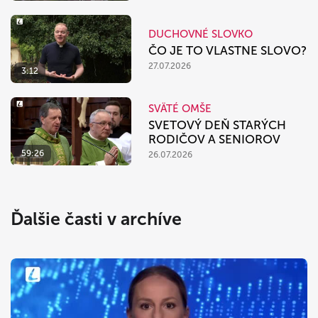
DUCHOVNÉ SLOVKO
ČO JE TO VLASTNE SLOVO?
27.07.2026
3:12
SVÄTÉ OMŠE
SVETOVÝ DEŇ STARÝCH
RODIČOV A SENIOROV
59:26
26.07.2026
Ďalšie časti v archíve