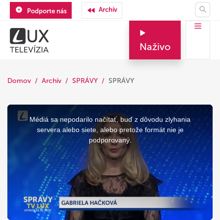
Archív
Podporte nás
Naživo
Domov
Archív
SPRÁVY
SPRÁVY
This
is
a
Médiá sa nepodarilo načítať, buď z dôvodu zlyhania
modal
window.
servera alebo siete, alebo pretože formát nie je
podporovaný.