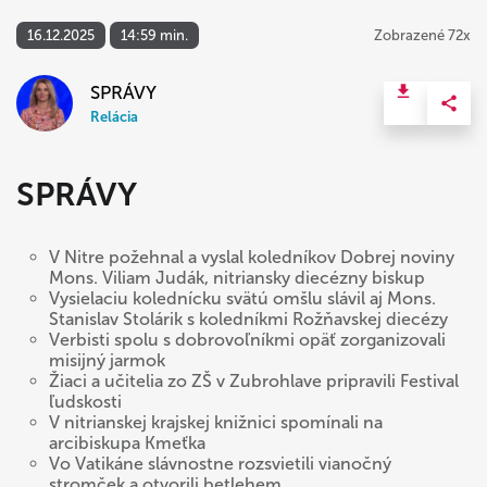
16.12.2025
14:59 min.
Zobrazené 72x
SPRÁVY
Relácia
SPRÁVY
V Nitre požehnal a vyslal koledníkov Dobrej noviny
Mons. Viliam Judák, nitriansky diecézny biskup
Vysielaciu kolednícku svätú omšlu slávil aj Mons.
Stanislav Stolárik s koledníkmi Rožňavskej diecézy
Verbisti spolu s dobrovoľníkmi opäť zorganizovali
misijný jarmok
Žiaci a učitelia zo ZŠ v Zubrohlave pripravili Festival
ľudskosti
V nitrianskej krajskej knižnici spomínali na
arcibiskupa Kmeťka
Vo Vatikáne slávnostne rozsvietili vianočný
stromček a otvorili betlehem