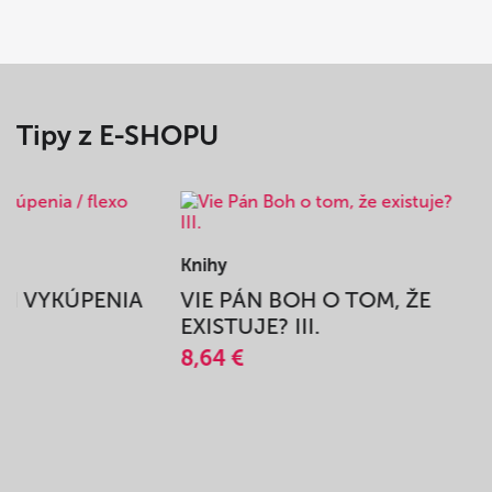
Tipy z E-SHOPU
Knihy
BEH VYKÚPENIA
VIE PÁN BOH O TOM, ŽE
A
EXISTUJE? III.
8,64 €