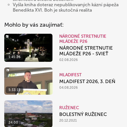
Vyšla kniha doteraz nepublikovaných kázní pápeža
Benedikta XVI. Boh je skutočná realita
Mohlo by vás zaujímať:
NÁRODNÉ STRETNUTIE
MLÁDEŽE P26
NÁRODNÉ STRETNUTIE
MLÁDEŽE P26 - SVIEŤ
1:45:26
02.08.2026
MLADIFEST
MLADIFEST 2026, 3. DEŇ
04.08.2026
5:33:15
RUŽENEC
BOLESTNÝ RUŽENEC
20.12.2021
24:00