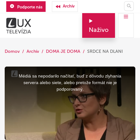
Archív
Podporte nás
Naživo
Domov
Archív
DOMA JE DOMA
SRDCE NA DLANI
This
is
a
Médiá sa nepodarilo načítať, buď z dôvodu zlyhania
modal
window.
servera alebo siete, alebo pretože formát nie je
podporovaný.