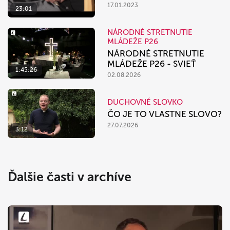
17.01.2023
23:01
NÁRODNÉ STRETNUTIE
MLÁDEŽE P26
NÁRODNÉ STRETNUTIE
MLÁDEŽE P26 - SVIEŤ
1:45:26
02.08.2026
DUCHOVNÉ SLOVKO
ČO JE TO VLASTNE SLOVO?
27.07.2026
3:12
Ďalšie časti v archíve