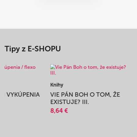
Tipy z E-SHOPU
Knihy
BEH VYKÚPENIA
VIE PÁN BOH O TOM, ŽE
A
EXISTUJE? III.
8,64 €