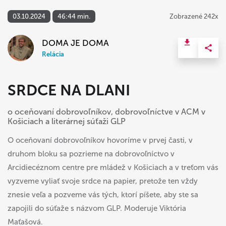
03.10.2024
46:44 min.
Zobrazené 242x
DOMA JE DOMA
Relácia
SRDCE NA DLANI
o oceňovaní dobrovoľníkov, dobrovoľníctve v ACM v
Košiciach a literárnej súťaži GLP
O oceňovaní dobrovoľníkov hovoríme v prvej časti, v
druhom bloku sa pozrieme na dobrovoľníctvo v
Arcidiecéznom centre pre mládež v Košiciach a v treťom vás
vyzveme vyliať svoje srdce na papier, pretože ten vždy
znesie veľa a pozveme vás tých, ktorí píšete, aby ste sa
zapojili do súťaže s názvom GLP. Moderuje Viktória
Maťašová.