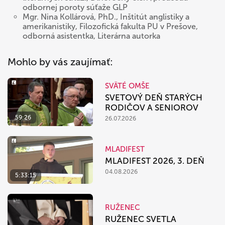
odbornej poroty súťaže GLP
Mgr. Nina Kollárová, PhD., Inštitút anglistiky a
amerikanistiky, Filozofická fakulta PU v Prešove,
odborná asistentka, Literárna autorka
Mohlo by vás zaujímať:
SVÄTÉ OMŠE
SVETOVÝ DEŇ STARÝCH
RODIČOV A SENIOROV
59:26
26.07.2026
MLADIFEST
MLADIFEST 2026, 3. DEŇ
04.08.2026
5:33:15
RUŽENEC
RUŽENEC SVETLA