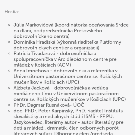
Hostia:
Júlia Markovičová (koordinátorka oceňovania Srdce
na dlani, podpredsedníčka Prešovského
dobrovoľníckeho centra)
Dominika Hradiská (výkonná riaditeľka Platformy
dobrovoľníckych centier a organizácií)
Patrícia Tivadarová - dobrovoľníčka a
spolupracovníčka v Arcidiecéznom centre pre
mládež v Košiciach (ACM)
Anna Imrichová - dobrovoľníčka a referentka v
Univerzitnom pastoračnom centre sv. Košických
mučeníkov v Košiciach (UPC)
Alžbeta Jacková - dobrovoľníčka a vedúca
mediálneho tímu v Univerzitnom pastoračnom
centre sv. Košických mučeníkov v Košiciach (UPC)
PhDr. Dagmar Rusnáková- ÚOČ
doc. PhDr. Peter Karpinský, PhD. riaditeľ Inštitútu
slovakistiky a mediálnych štúdií ISMŠ - FF PU,
Jazykovedec, literárny autor - autor literatúry pre
deti a mládež , dramatik, člen odborných porôt
literárnych súťaží, Dlhoročný člen /predseda