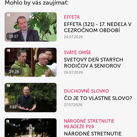
Mohlo by vás zaujímať:
EFFETA
EFFETA (321) - 17. NEDEĽA V
CEZROČNOM OBDOBÍ
19:17
24.07.2026
SVÄTÉ OMŠE
SVETOVÝ DEŇ STARÝCH
RODIČOV A SENIOROV
59:26
26.07.2026
DUCHOVNÉ SLOVKO
ČO JE TO VLASTNE SLOVO?
27.07.2026
3:12
NÁRODNÉ STRETNUTIE
MLÁDEŽE P26
NÁRODNÉ STRETNUTIE