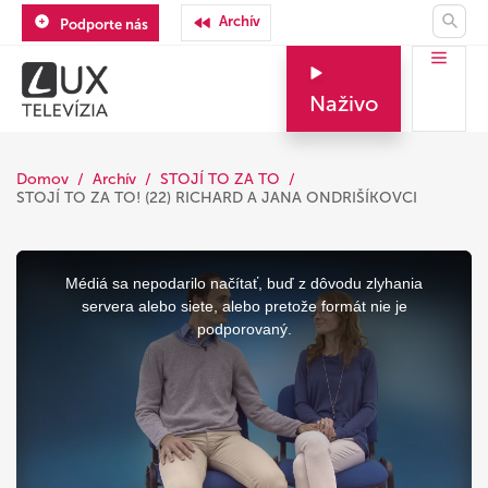
Archív
Podporte nás
Naživo
Domov
Archív
STOJÍ TO ZA TO
STOJÍ TO ZA TO! (22) RICHARD A JANA ONDRIŠÍKOVCI
This
is
a
Médiá sa nepodarilo načítať, buď z dôvodu zlyhania
modal
window.
servera alebo siete, alebo pretože formát nie je
podporovaný.