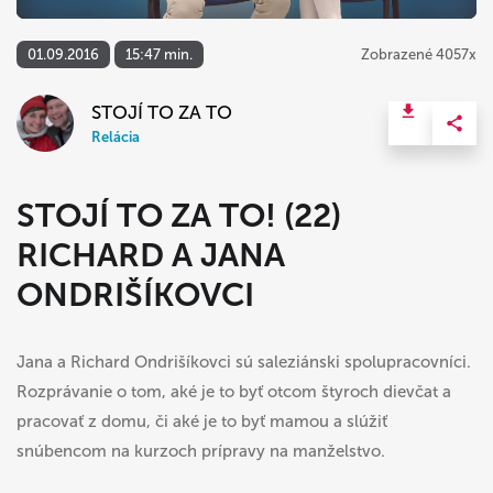
01.09.2016
15:47 min.
Zobrazené 4057x
STOJÍ TO ZA TO
Relácia
STOJÍ TO ZA TO! (22)
RICHARD A JANA
ONDRIŠÍKOVCI
Jana a Richard Ondrišíkovci sú saleziánski spolupracovníci.
Rozprávanie o tom, aké je to byť otcom štyroch dievčat a
pracovať z domu, či aké je to byť mamou a slúžiť
snúbencom na kurzoch prípravy na manželstvo.