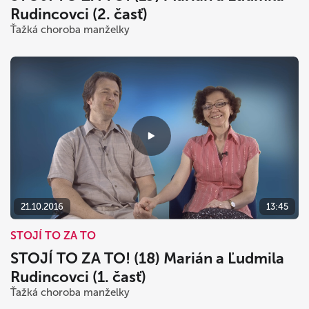
Rudincovci (2. časť)
Ťažká choroba manželky
21.10.2016
13:45
STOJÍ TO ZA TO
STOJÍ TO ZA TO! (18) Marián a Ľudmila
Rudincovci (1. časť)
Ťažká choroba manželky