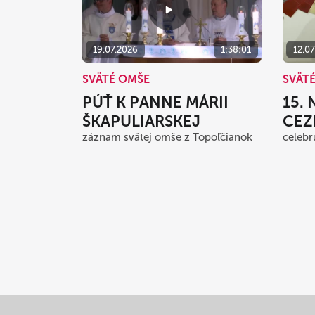
19.07.2026
1:38:01
12.0
SVÄTÉ OMŠE
SVÄT
PÚŤ K PANNE MÁRII
15.
ŠKAPULIARSKEJ
CEZ
záznam svätej omše z Topoľčianok
celebr