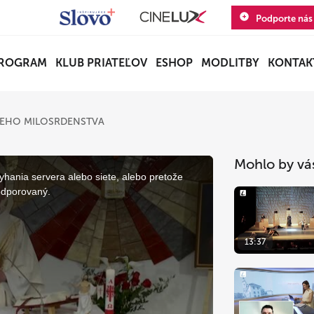
Podporte nás
ROGRAM
KLUB PRIATEĽOV
ESHOP
MODLITBY
KONTAK
IEHO MILOSRDENSTVA
Mohlo by vá
yhania servera alebo siete, alebo pretože
odporovaný.
13:37