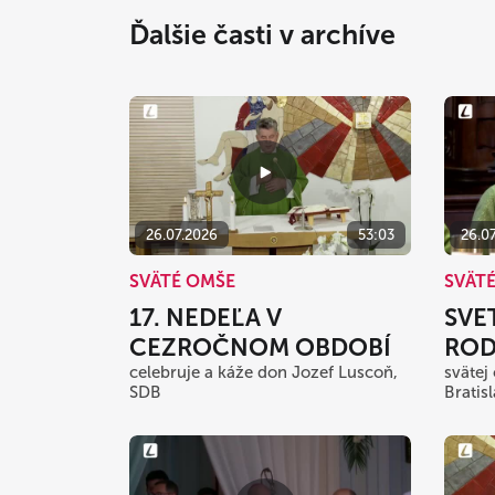
Ďalšie časti v archíve
26.07.2026
53:03
26.0
SVÄTÉ OMŠE
SVÄT
17. NEDEĽA V
SVE
CEZROČNOM OBDOBÍ
ROD
celebruje a káže don Jozef Luscoň,
svätej
SDB
Bratis