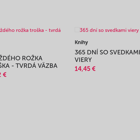
Knihy
365 DNÍ SO SVEDKAM
AŽDÉHO ROŽKA
VIERY
KA - TVRDÁ VÄZBA
14,45 €
2 €