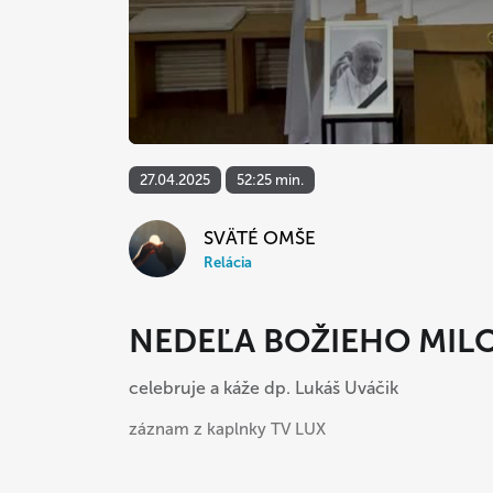
27.04.2025
52:25 min.
SVÄTÉ OMŠE
Relácia
NEDEĽA BOŽIEHO MIL
celebruje a káže dp. Lukáš Uváčik
záznam z kaplnky TV LUX