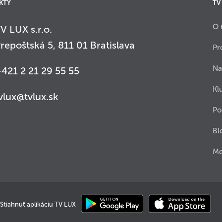
KTY
TV
O 
V LUX s.r.o.
repoštská 5, 811 01 Bratislava
Pr
Na
421 2 21 29 55 55
Kl
vlux@tvlux.sk
Po
Bl
Mo
Stiahnuť aplikáciu TV LUX