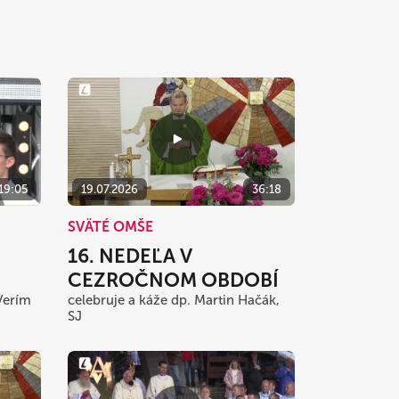
:19:05
19.07.2026
36:18
SVÄTÉ OMŠE
16. NEDEĽA V
CEZROČNOM OBDOBÍ
Verím
celebruje a káže dp. Martin Hačák,
SJ