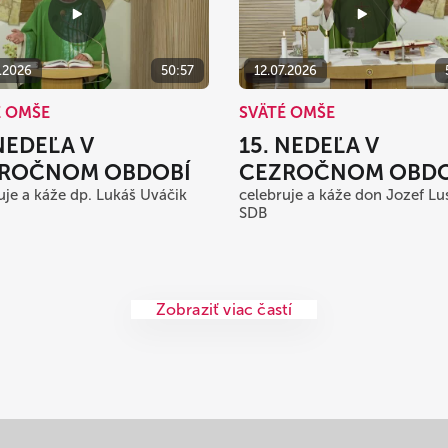
7.2026
50:57
12.07.2026
É OMŠE
SVÄTÉ OMŠE
 NEDEĽA V
15. NEDEĽA V
ROČNOM OBDOBÍ
CEZROČNOM OBDO
uje a káže dp. Lukáš Uváčik
celebruje a káže don Jozef Lu
SDB
Zobraziť viac častí