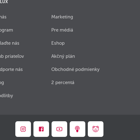
 LUX
nás
Marketing
ogram
Pre médiá
laďte nás
Eshop
ub priateľov
Akčný plán
dporte nás
Obchodné podmienky
og
2 percentá
dlitby