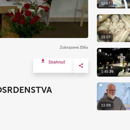
12:57
13:07
Zobrazené 206x
Stiahnuť
1:45:26
OSRDENSTVA
13:09