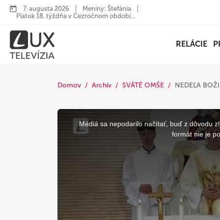
7. augusta 2026
Meniny: Štefánia
Piatok 18. týždňa v Cezročnom období...
RELÁCIE
P
Domov
Archív
SVÄTÉ OMŠE
NEDEĽA BOŽ
This
is
a
Médiá sa nepodarilo načítať, buď z dôvodu zl
modal
window.
formát nie je p