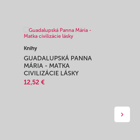
Knihy
Knihy
I
GUADALUPSKÁ PANNA
ZAŽIŤ M
MÁRIA - MATKA
SPRIEVO
CIVILIZÁCIE LÁSKY
12,51 €
12,52 €