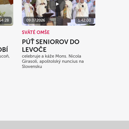
54:28
09.07.2026
1:42:00
SVÄTÉ OMŠE
PÚŤ SENIOROV DO
BÍ
LEVOČE
scoň,
celebruje a káže Mons. Nicola
Girasoli, apoštolský nuncius na
Slovensku