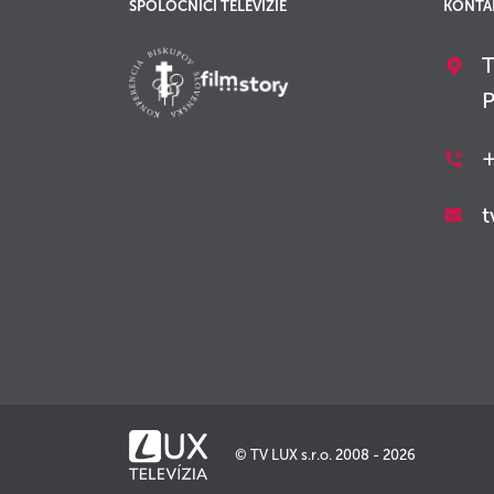
SPOLOČNÍCI TELEVÍZIE
KONTA
T
P
+
t
© TV LUX s.r.o. 2008 - 2026