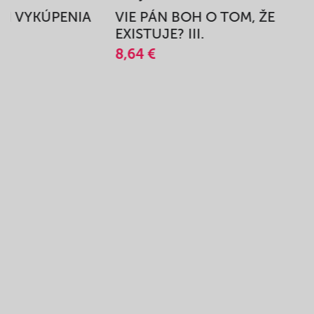
BEH VYKÚPENIA
VIE PÁN BOH O TOM, ŽE
A
EXISTUJE? III.
8,64 €