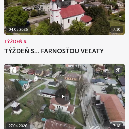
04.05.2026
7:10
TÝŽDEŇ S...
TÝŽDEŇ S... FARNOSŤOU VEĽATY
27.04.2026
7:18