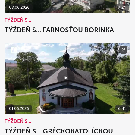
08.06.2026
7:24
TÝŽDEŇ S...
TÝŽDEŇ S... FARNOSŤOU BORINKA
01.06.2026
6:41
TÝŽDEŇ S...
TÝŽDEŇ S... GRÉCKOKATOLÍCKOU