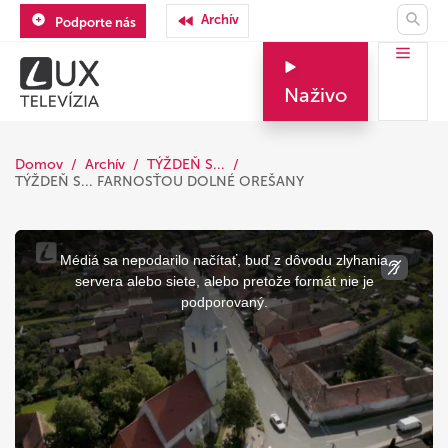
Archív
Podporte nás
Naživo
Domov
Archív
TÝŽDEŇ S...
TÝŽDEŇ S... FARNOSŤOU DOLNÉ OREŠANY
This
is
a
Médiá sa nepodarilo načítať, buď z dôvodu zlyhania
modal
window.
servera alebo siete, alebo pretože formát nie je
podporovaný.