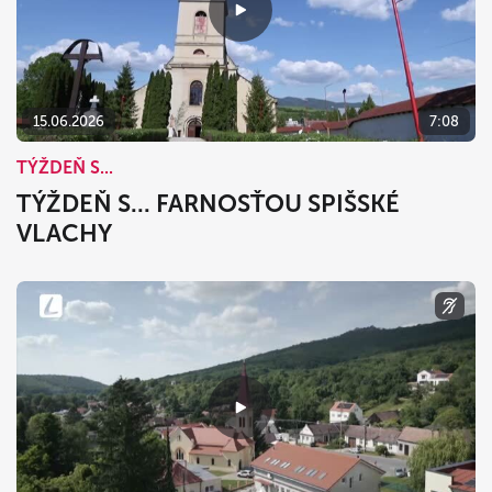
15.06.2026
7:08
TÝŽDEŇ S...
TÝŽDEŇ S... FARNOSŤOU SPIŠSKÉ
VLACHY