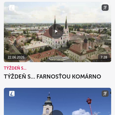
22.06.2026
7:28
TÝŽDEŇ S...
TÝŽDEŇ S... FARNOSŤOU KOMÁRNO