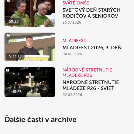
SVÄTÉ OMŠE
SVETOVÝ DEŇ STARÝCH
RODIČOV A SENIOROV
59:26
26.07.2026
MLADIFEST
MLADIFEST 2026, 3. DEŇ
04.08.2026
5:33:15
NÁRODNÉ STRETNUTIE
MLÁDEŽE P26
NÁRODNÉ STRETNUTIE
MLÁDEŽE P26 - SVIEŤ
1:45:26
02.08.2026
Ďalšie časti v archíve