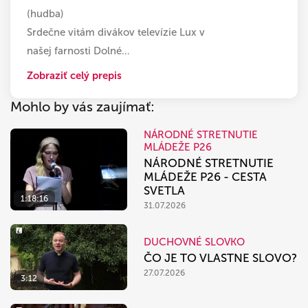
(hudba)
Srdečne vitám divákov televízie Lux v
našej farnosti Dolné
…
Zobraziť celý prepis
Mohlo by vás zaujímať:
NÁRODNÉ STRETNUTIE
MLÁDEŽE P26
NÁRODNÉ STRETNUTIE
MLÁDEŽE P26 - CESTA
SVETLA
1:18:16
31.07.2026
DUCHOVNÉ SLOVKO
ČO JE TO VLASTNE SLOVO?
27.07.2026
3:12