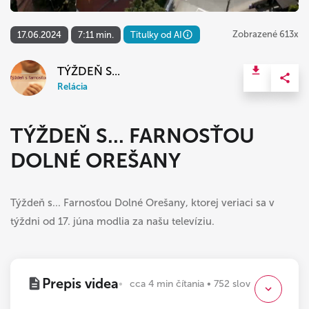
Zobrazené 613x
17.06.2024
7:11 min.
Titulky od AI
TÝŽDEŇ S...
Relácia
TÝŽDEŇ S... FARNOSŤOU
DOLNÉ OREŠANY
Týždeň s... Farnosťou Dolné Orešany, ktorej veriaci sa v
týždni od 17. júna modlia za našu televíziu.
Prepis videa
cca 4 min čítania • 752 slov