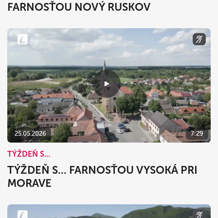
FARNOSŤOU NOVÝ RUSKOV
25.05.2026
7:29
TÝŽDEŇ S...
TÝŽDEŇ S... FARNOSŤOU VYSOKÁ PRI
MORAVE