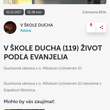
01.01.2017
31:28 min.
Zobrazené 863x
V ŠKOLE DUCHA
Relácia
V ŠKOLE DUCHA (119) ŽIVOT
PODĽA EVANJELIA
Duchovná obnova s o. Milošom Lichnerom SJ
Duchovná obnova s o. Milošom Lichnerom SJ natočená v
Kúpeľoch Nimnica.
Mohlo by vás zaujímať: