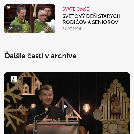
SVÄTÉ OMŠE
SVETOVÝ DEŇ STARÝCH
RODIČOV A SENIOROV
59:26
26.07.2026
Ďalšie časti v archíve