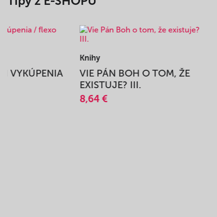
Tipy z E-SHOPU
Knihy
BEH VYKÚPENIA
VIE PÁN BOH O TOM, ŽE
A
EXISTUJE? III.
8,64 €