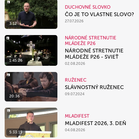
DUCHOVNÉ SLOVKO
ČO JE TO VLASTNE SLOVO?
27.07.2026
3:12
NÁRODNÉ STRETNUTIE
MLÁDEŽE P26
NÁRODNÉ STRETNUTIE
MLÁDEŽE P26 - SVIEŤ
1:45:26
02.08.2026
RUŽENEC
SLÁVNOSTNÝ RUŽENEC
09.07.2024
20:36
MLADIFEST
MLADIFEST 2026, 3. DEŇ
04.08.2026
5:33:15