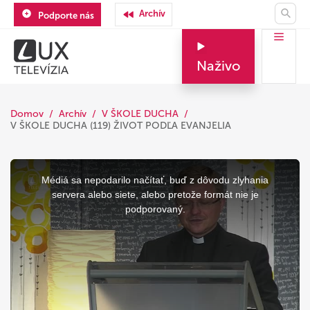
Archív
Podporte nás
Naživo
Domov
Archív
V ŠKOLE DUCHA
V ŠKOLE DUCHA (119) ŽIVOT PODĽA EVANJELIA
This
is
a
Médiá sa nepodarilo načítať, buď z dôvodu zlyhania
modal
window.
servera alebo siete, alebo pretože formát nie je
podporovaný.