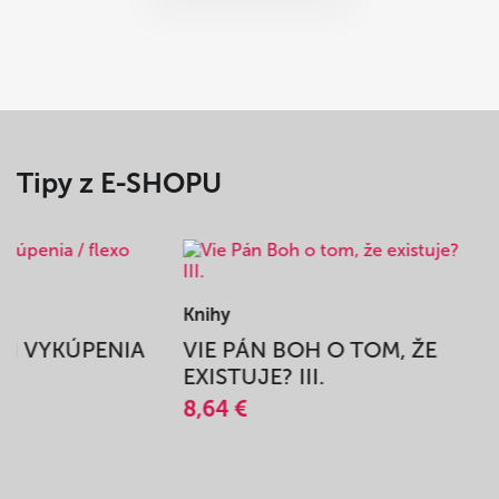
Tipy z E-SHOPU
Knihy
BEH VYKÚPENIA
VIE PÁN BOH O TOM, ŽE
A
EXISTUJE? III.
8,64 €