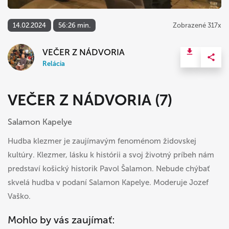
14.02.2024
56:26 min.
Zobrazené 317x
VEČER Z NÁDVORIA
Relácia
VEČER Z NÁDVORIA (7)
Salamon Kapelye
Hudba klezmer je zaujímavým fenoménom židovskej
kultúry. Klezmer, lásku k histórii a svoj životný príbeh nám
predstaví košický historik Pavol Šalamon. Nebude chýbať
skvelá hudba v podaní Salamon Kapelye. Moderuje Jozef
Vaško.
Mohlo by vás zaujímať: