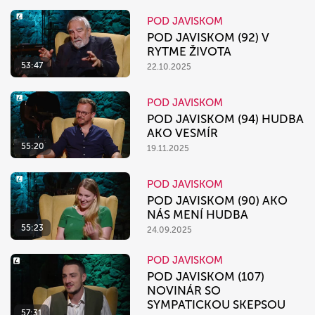
POD JAVISKOM
POD JAVISKOM (92) V
RYTME ŽIVOTA
53:47
22.10.2025
POD JAVISKOM
POD JAVISKOM (94) HUDBA
AKO VESMÍR
55:20
19.11.2025
POD JAVISKOM
POD JAVISKOM (90) AKO
NÁS MENÍ HUDBA
55:23
24.09.2025
POD JAVISKOM
POD JAVISKOM (107)
NOVINÁR SO
SYMPATICKOU SKEPSOU
57:31