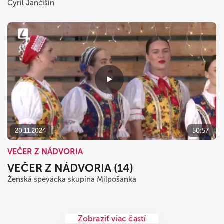
Cyril Jančišin
20.11.2024
50:57
VEČER Z NÁDVORIA
VEČER Z NÁDVORIA (14)
Ženská spevácka skupina Milpošanka
Zobraziť viac častí