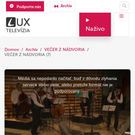
Archív
Podporte nás
Naživo
Domov
Archív
VEČER Z NÁDVORIA
VEČER Z NÁDVORIA (7)
This
is
a
Médiá sa nepodarilo načítať, buď z dôvodu zlyhania
modal
window.
servera alebo siete, alebo pretože formát nie je
podporovaný.