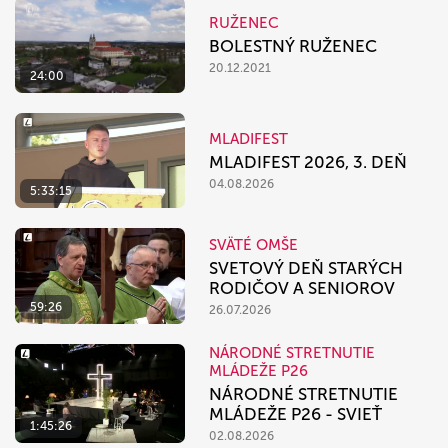
RUŽENEC
BOLESTNÝ RUŽENEC
20.12.2021
24:00
MLADIFEST
MLADIFEST 2026, 3. DEŇ
04.08.2026
5:33:15
SVÄTÉ OMŠE
SVETOVÝ DEŇ STARÝCH
RODIČOV A SENIOROV
59:26
26.07.2026
NÁRODNÉ STRETNUTIE
MLÁDEŽE P26
NÁRODNÉ STRETNUTIE
MLÁDEŽE P26 - SVIEŤ
1:45:26
02.08.2026