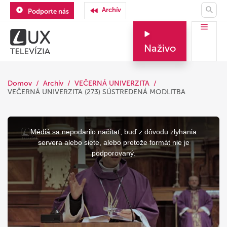
Archív
Podporte nás
Naživo
Domov
Archív
VEČERNÁ UNIVERZITA
VEČERNÁ UNIVERZITA (273) SÚSTREDENÁ MODLITBA
This
is
a
Médiá sa nepodarilo načítať, buď z dôvodu zlyhania
modal
window.
servera alebo siete, alebo pretože formát nie je
podporovaný.