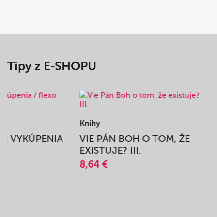
Tipy z E-SHOPU
Knihy
BEH VYKÚPENIA
VIE PÁN BOH O TOM, ŽE
A
EXISTUJE? III.
8,64 €