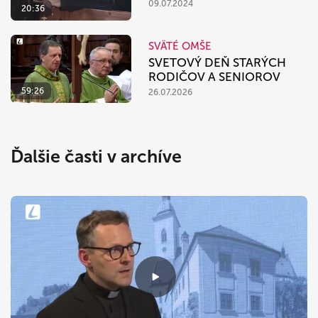
09.07.2024
20:36
SVÄTÉ OMŠE
SVETOVÝ DEŇ STARÝCH
RODIČOV A SENIOROV
59:26
26.07.2026
Ďalšie časti v archíve