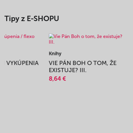
Tipy z E-SHOPU
Knihy
BEH VYKÚPENIA
VIE PÁN BOH O TOM, ŽE
A
EXISTUJE? III.
8,64 €