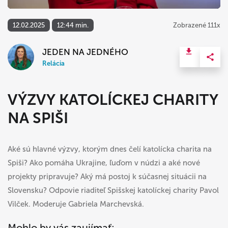
12.02.2025
12:44 min.
Zobrazené 111x
JEDEN NA JEDNÉHO
Relácia
VÝZVY KATOLÍCKEJ CHARITY
NA SPIŠI
Aké sú hlavné výzvy, ktorým dnes čelí katolícka charita na
Spiši? Ako pomáha Ukrajine, ľuďom v núdzi a aké nové
projekty pripravuje? Aký má postoj k súčasnej situácii na
Slovensku? Odpovie riaditeľ Spišskej katolíckej charity Pavol
Vilček. Moderuje Gabriela Marchevská.
Mohlo by vás zaujímať: