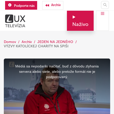
Archív
Podporte nás
Naživo
Domov
Archív
JEDEN NA JEDNÉHO
VÝZVY KATOLÍCKEJ CHARITY NA SPIŠI
This
is
a
Médiá sa nepodarilo načítať, buď z dôvodu zlyhania
modal
window.
servera alebo siete, alebo pretože formát nie je
podporovaný.