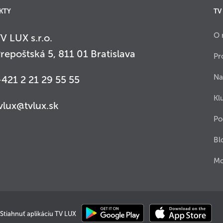
KTY
TV
O 
V LUX s.r.o.
repoštská 5, 811 01 Bratislava
Pr
Na
421 2 21 29 55 55
Kl
vlux@tvlux.sk
Po
Bl
Mo
Stiahnuť aplikáciu TV LUX