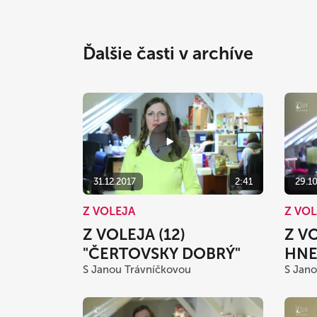
Ďalšie časti v archíve
31.12.2017
2:41
29.1
Z VOLEJA
Z VO
Z VOLEJA (12)
Z VO
"ČERTOVSKY DOBRÝ"
HNE
S Janou Trávníčkovou
S Jano