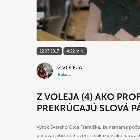
12.03.2017
4:22 min.
Z VOLEJA
Relácia
Z VOLEJA (4) AKO PR
PREKRÚCAJÚ SLOVÁ P
Výrok Svätého Otca Františka, že nemáme počú
počúvať jeho, čo hovorí, sa ukazuje ako naozaj 