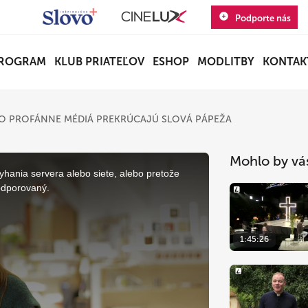
Podporte nás
ROGRAM
KLUB PRIATEĽOV
ESHOP
MODLITBY
KONTAK
AKO PROFÁNNE MÉDIÁ PREKRÚCAJÚ SLOVÁ PÁPEŽA
Mohlo by vá
yhania servera alebo siete, alebo pretože
odporovaný.
1:45:26