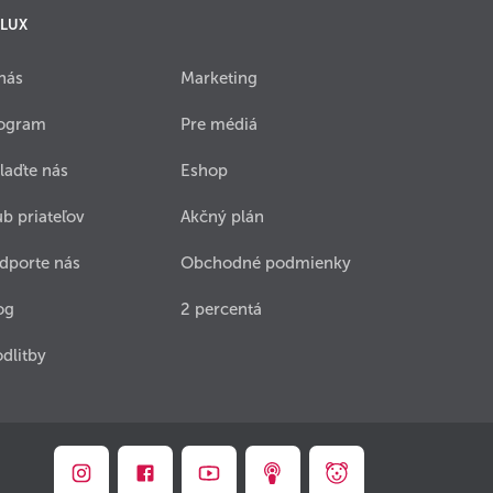
 LUX
nás
Marketing
ogram
Pre médiá
laďte nás
Eshop
ub priateľov
Akčný plán
dporte nás
Obchodné podmienky
og
2 percentá
dlitby