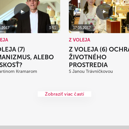
6.2017
3:51
17.05.2017
LEJA
Z VOLEJA
LEJA (7)
Z VOLEJA (6) OCH
ANIZMUS, ALEBO
ŽIVOTNÉHO
SKOSŤ?
PROSTREDIA
Martinom Kramarom
S Janou Trávníčkovou
Zobraziť viac častí