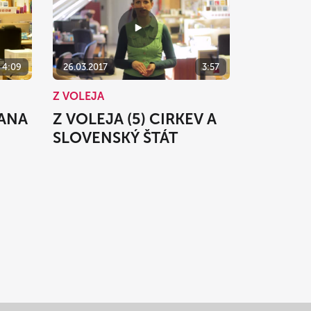
4:09
26.03.2017
3:57
Z VOLEJA
RANA
Z VOLEJA (5) CIRKEV A
SLOVENSKÝ ŠTÁT