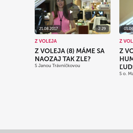
21.08.2017
2:29
01.0
Z VOLEJA
Z VO
Z VOLEJA (8) MÁME SA
Z VO
NAOZAJ TAK ZLE?
HUM
S Janou Trávníčkovou
ĽUD
S o. 