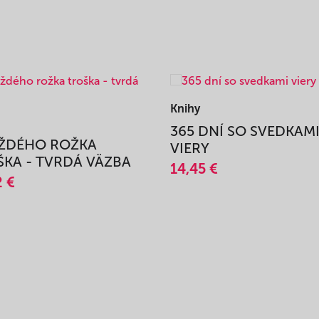
Knihy
365 DNÍ SO SVEDKAM
AŽDÉHO ROŽKA
VIERY
KA - TVRDÁ VÄZBA
14,45 €
2 €