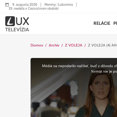
9. augusta 2026
Meniny: Ľubomíra
19. nedeľa v Cezročnom období
RELÁCIE
P
Domov
Archív
Z VOLEJA
Z VOLEJA (4) 
This
is
a
Médiá sa nepodarilo načítať, buď z dôvodu zl
modal
window.
formát nie je p