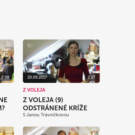
2:08
20.09.2017
2:27
Z VOLEJA
LNE
Z VOLEJA (9)
M?
ODSTRÁNENÉ KRÍŽE
S Janou Trávníčkovou