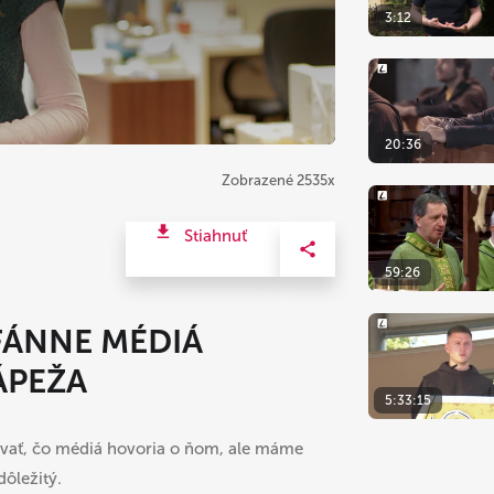
3:12
20:36
Zobrazené 2535x
Stiahnuť
59:26
OFÁNNE MÉDIÁ
ÁPEŽA
5:33:15
vať, čo médiá hovoria o ňom, ale máme
dôležitý.