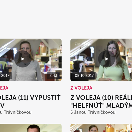
0.2017
2:43
08.10.2017
LEJA
Z VOLEJA
LEJA (11) VYPUSTIŤ
Z VOLEJA (10) REÁ
V
"HELFNÚŤ" MLADÝ
u Trávníčkovou
S Janou Trávníčkovou