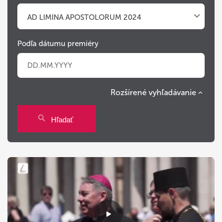
AD LIMINA APOSTOLORUM 2024
Podľa dátumu premiéry
Rozšírené vyhľadávanie
Po
Ut
St
Št
Pi
So
Ne
Hľadať
27
28
29
30
31
1
2
3
4
5
6
7
8
9
10
11
12
13
14
15
16
17
18
19
20
21
22
23
24
25
26
27
28
29
30
31
1
2
3
4
5
6